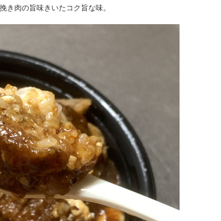
挽き肉の旨味きいたコク旨な味。