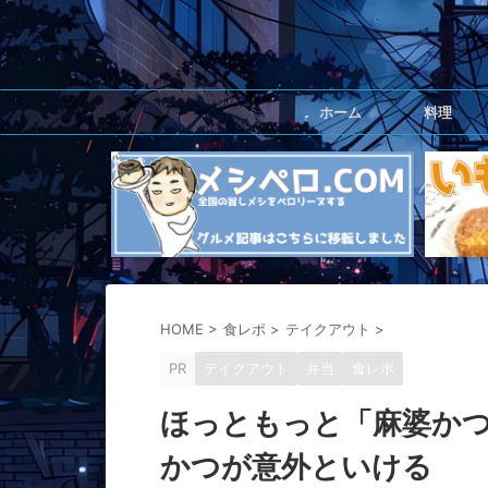
ホーム
料理
HOME
>
食レポ
>
テイクアウト
>
PR
テイクアウト
弁当
食レポ
ほっともっと「麻婆か
かつが意外といける