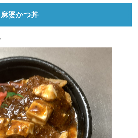
麻婆かつ丼
。