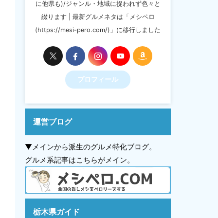
に他県も)/ジャンル・地域に捉われず色々と
綴ります | 最新グルメネタは「メシペロ
(https://mesi-pero.com/)」に移行しました
プロフィール
運営ブログ
▼メインから派生のグルメ特化ブログ。
グルメ系記事はこちらがメイン。
栃木県ガイド