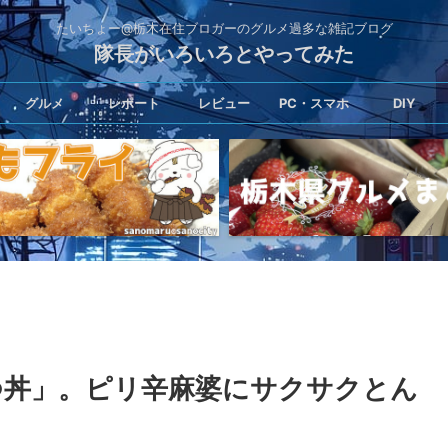
たいちょー@栃木在住ブロガーのグルメ過多な雑記ブログ
隊長がいろいろとやってみた
グルメ
レポート
レビュー
PC・スマホ
DIY
つ丼」。ピリ辛麻婆にサクサクとん