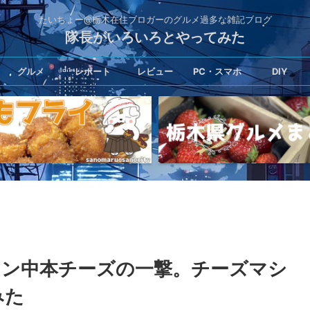
たいちょー@栃木在住ブロガーのグルメ過多な雑記ブログ
隊長がいろいろとやってみた
グルメ
レポート
レビュー
PC・スマホ
DIY
メン中本チーズの一撃。チーズマシ
みた