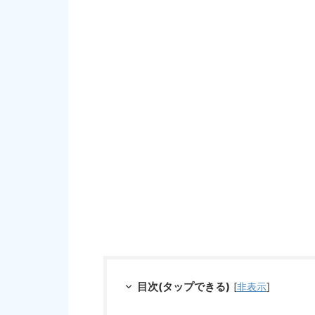
目次(タップできる)
[
非表示
]