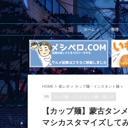
ホーム
料理
HOME
>
食レポ
>
カップ麺・インスタント麺
>
PR
カップ麺・インスタント麺
食レポ
【カップ麺】蒙古タン
マシカスタマイズして