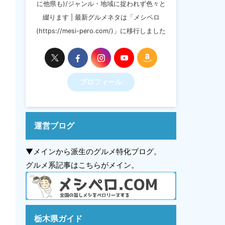
に他県も)/ジャンル・地域に捉われず色々と
綴ります | 最新グルメネタは「メシペロ
(https://mesi-pero.com/)」に移行しました
プロフィール
運営ブログ
▼メインから派生のグルメ特化ブログ。
グルメ系記事はこちらがメイン。
栃木県ガイド