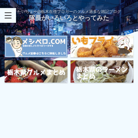
たいちょー@栃木在住ブロガーのグルメ過多な雑記ブログ
隊長がいろいろとやってみた