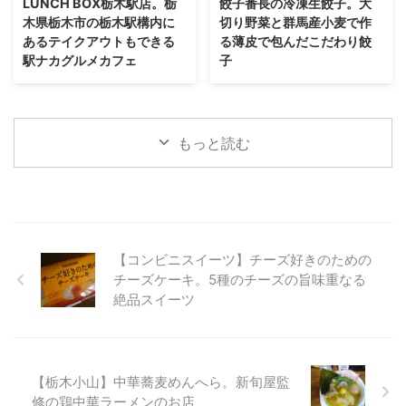
LUNCH BOX栃木駅店。栃
餃子番長の冷凍生餃子。大
木県栃木市の栃木駅構内に
切り野菜と群馬産小麦で作
あるテイクアウトもできる
る薄皮で包んだこだわり餃
駅ナカグルメカフェ
子
もっと読む
【コンビニスイーツ】チーズ好きのための
チーズケーキ。5種のチーズの旨味重なる
絶品スイーツ
【栃木小山】中華蕎麦めんへら。新旬屋監
修の鶏中華ラーメンのお店