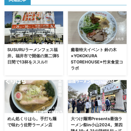
2024/9/23
2024/6/8
SUSURUラーメンフェス福
癒着特大イベント 鈴の木
井。福井市で開催の第二弾5
×YOKOKURA
日間で13杯をススル!!
STOREHOUSE×竹末食堂コ
ラボ
2024/6/1
2024/5/12
めん処くりはら。手打ち麺
大つけ麺博Presents最強ラ
で味わう佐野ラーメン店
ーメン祭in小山2024。第四
陣4.19-4.21の詳細&行って