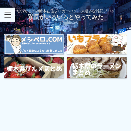
たいちょー@栃木在住ブロガーのグルメ過多な雑記ブログ
隊長がいろいろとやってみた