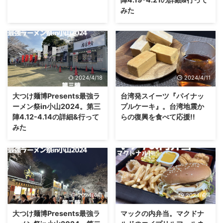
みた
2024/4/18
2024/4/11
大つけ麺博Presents最強ラ
台湾発スイーツ『パイナッ
ーメン祭in小山2024。第三
プルケーキ』。台湾地震か
陣4.12-4.14の詳細&行って
らの復興を食べて応援!!
みた
2024/4/8
2024/4/4
大つけ麺博Presents最強ラ
マックの内弁当。マクドナ