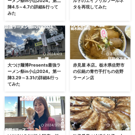
ーメン祭in小山2024。第二
ルドのエイプリルフールネ
陣4.5～4.7の詳細&行って
タを再現してみた
みた
2024/4/3
2024/3/26
大つけ麺博Presents最強ラ
赤見屋 本店。栃木県佐野市
ーメン祭in小山2024。第一
の伝統の青竹手打ちの佐野
陣3.29～3.31の詳細&行っ
ラーメン店
てみた
2024/3/20
2024/3/13