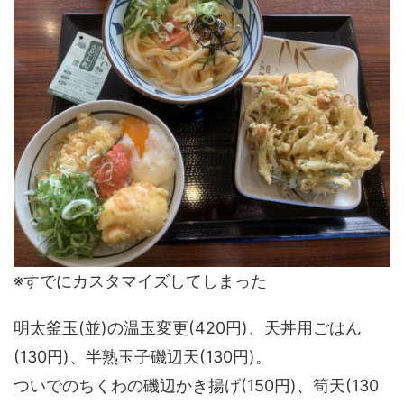
※すでにカスタマイズしてしまった
明太釜玉(並)の温玉変更(420円)、天丼用ごはん
(130円)、半熟玉子磯辺天(130円)。
ついでのちくわの磯辺かき揚げ(150円)、筍天(130