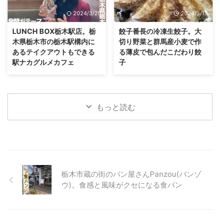
2024/3/20
2024/3/13
LUNCH BOX栃木駅店。栃
餃子番長の冷凍生餃子。大
木県栃木市の栃木駅構内に
切り野菜と群馬産小麦で作
あるテイクアウトもできる
る薄皮で包んだこだわり餃
駅ナカグルメカフェ
子
もっと読む
栃木市蔵の街のパン屋さんPanzou(パンゾ
ウ)。食感と風味がクセになる食パン