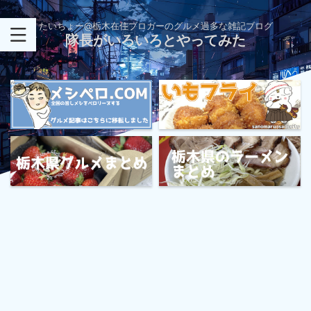
たいちょー@栃木在住ブロガーのグルメ過多な雑記ブログ
隊長がいろいろとやってみた