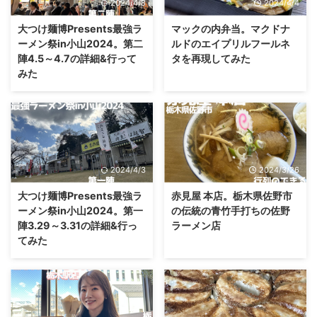
2024/4/8
2024/4/4
大つけ麺博Presents最強ラ
マックの内弁当。マクドナ
ーメン祭in小山2024。第二
ルドのエイプリルフールネ
陣4.5～4.7の詳細&行って
タを再現してみた
みた
2024/4/3
2024/3/26
大つけ麺博Presents最強ラ
赤見屋 本店。栃木県佐野市
ーメン祭in小山2024。第一
の伝統の青竹手打ちの佐野
陣3.29～3.31の詳細&行っ
ラーメン店
てみた