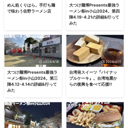
めん処くりはら。手打ち麺
大つけ麺博Presents最強ラ
で味わう佐野ラーメン店
ーメン祭in小山2024。第四
陣4.19-4.21の詳細&行って
みた
2024/4/18
2024/4/11
大つけ麺博Presents最強ラ
台湾発スイーツ『パイナッ
ーメン祭in小山2024。第三
プルケーキ』。台湾地震か
陣4.12-4.14の詳細&行って
らの復興を食べて応援!!
みた