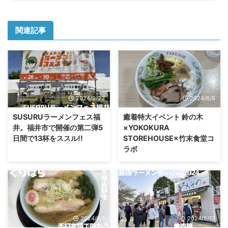
関連記事
2024/9/23
2024/6/8
SUSURUラーメンフェス福
癒着特大イベント 鈴の木
井。福井市で開催の第二弾5
×YOKOKURA
日間で13杯をススル!!
STOREHOUSE×竹末食堂コ
ラボ
2024/6/1
2024/5/12