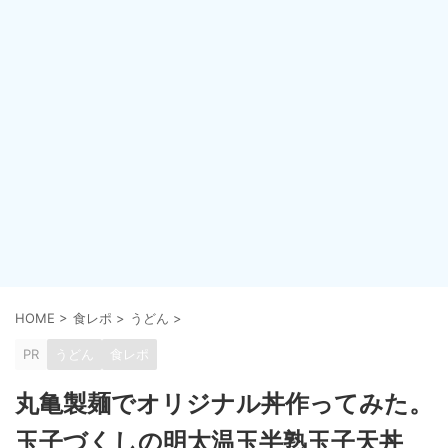
HOME
>
食レポ
>
うどん
>
PR
うどん
食レポ
丸亀製麺でオリジナル丼作ってみた。
玉子づくしの明太温玉半熟玉子天丼