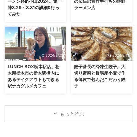
ーメン祭in小山2024。第一
の伝統の青竹手打ちの佐野
陣3.29～3.31の詳細&行っ
ラーメン店
てみた
2024/3/20
2024/3/13
LUNCH BOX栃木駅店。栃
餃子番長の冷凍生餃子。大
木県栃木市の栃木駅構内に
切り野菜と群馬産小麦で作
あるテイクアウトもできる
る薄皮で包んだこだわり餃
駅ナカグルメカフェ
子
もっと読む