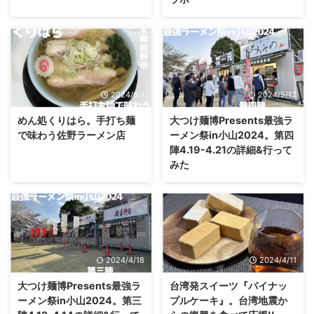
2024/6/1
2024/5/12
めん処くりはら。手打ち麺
大つけ麺博Presents最強ラ
で味わう佐野ラーメン店
ーメン祭in小山2024。第四
陣4.19-4.21の詳細&行って
みた
2024/4/18
2024/4/11
大つけ麺博Presents最強ラ
台湾発スイーツ『パイナッ
ーメン祭in小山2024。第三
プルケーキ』。台湾地震か