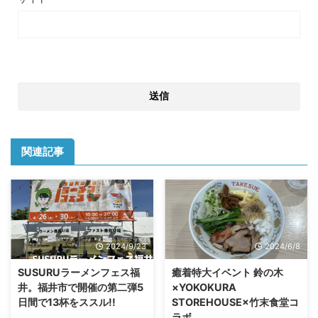
関連記事
2024/9/23
2024/6/8
SUSURUラーメンフェス福
癒着特大イベント 鈴の木
井。福井市で開催の第二弾5
×YOKOKURA
日間で13杯をススル!!
STOREHOUSE×竹末食堂コ
ラボ