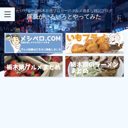
たいちょー@栃木在住ブロガーのグルメ過多な雑記ブログ
隊長がいろいろとやってみた