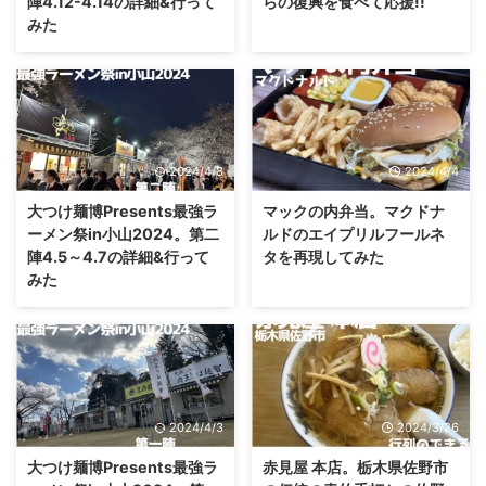
陣4.12-4.14の詳細&行って
らの復興を食べて応援!!
みた
2024/4/8
2024/4/4
大つけ麺博Presents最強ラ
マックの内弁当。マクドナ
ーメン祭in小山2024。第二
ルドのエイプリルフールネ
陣4.5～4.7の詳細&行って
タを再現してみた
みた
2024/4/3
2024/3/26
大つけ麺博Presents最強ラ
赤見屋 本店。栃木県佐野市