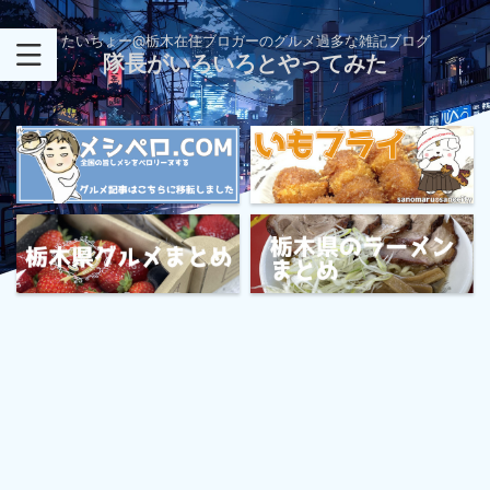
たいちょー@栃木在住ブロガーのグルメ過多な雑記ブログ
隊長がいろいろとやってみた