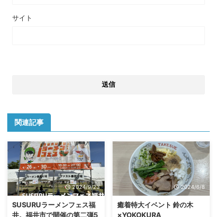
サイト
関連記事
2024/9/23
2024/6/8
SUSURUラーメンフェス福
癒着特大イベント 鈴の木
井。福井市で開催の第二弾5
×YOKOKURA