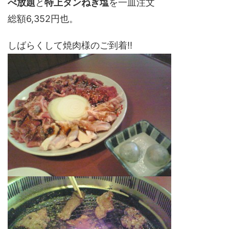
べ放題
と
特上タンねぎ塩
を一皿注文
総額6,352円也。
しばらくして焼肉様のご到着!!