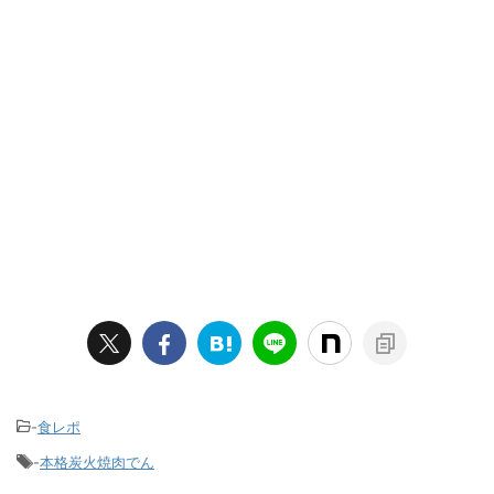
-
食レポ
-
本格炭火焼肉でん