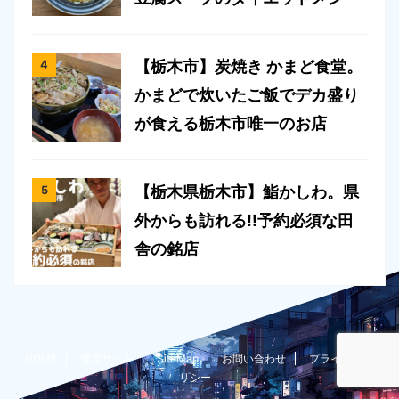
【栃木市】炭焼き かまど食堂。
かまどで炊いたご飯でデカ盛り
が食える栃木市唯一のお店
【栃木県栃木市】鮨かしわ。県
外からも訪れる!!予約必須な田
舎の銘店
HOME
運営サイト
SiteMap
お問い合わせ
プライバシーポ
リシー