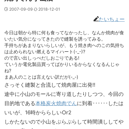
2007-09-09
2018-12-01
たいちょー
今日は朝から特に何も食ってなかったし、なんか焼肉が食
いたい気分になってきたので縫製を誘ってみる。
手持ちがあまりないらしいが、もう焼き肉へのこの気持ち
は止められない燃えるマイハート(-_-)?
ので言い出しっぺだしおごりである!
ていうか電化製品買ってばかりいるからなくなるんじゃ
ね?
まあ人のことは言えない訳だが(-_-)
さっそく縫製と合流して焼肉屋に出発!!
途中に小山のモールに寄り道したりしつつ、今回の
目的地である
本格炭火焼肉でん
に到着･･････したは
いいが、16時かららしい○r2
しかたないので小山をぶらぶらして時間潰ししてや