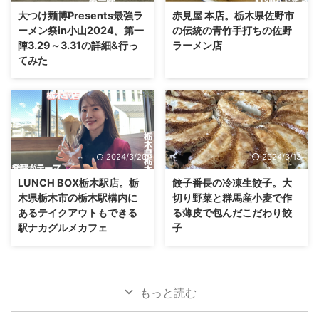
大つけ麺博Presents最強ラ
赤見屋 本店。栃木県佐野市
ーメン祭in小山2024。第一
の伝統の青竹手打ちの佐野
陣3.29～3.31の詳細&行っ
ラーメン店
てみた
2024/3/20
2024/3/13
LUNCH BOX栃木駅店。栃
餃子番長の冷凍生餃子。大
木県栃木市の栃木駅構内に
切り野菜と群馬産小麦で作
あるテイクアウトもできる
る薄皮で包んだこだわり餃
駅ナカグルメカフェ
子
もっと読む