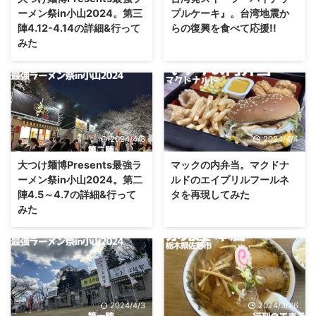
ーメン祭in小山2024。第三
プルケーキ』。台湾地震か
陣4.12-4.14の詳細&行って
らの復興を食べて応援!!
みた
2024/4/8
2024/4/4
大つけ麺博Presents最強ラ
マックの内弁当。マクドナ
ーメン祭in小山2024。第二
ルドのエイプリルフールネ
陣4.5～4.7の詳細&行って
タを再現してみた
みた
2024/4/3
2024/3/26