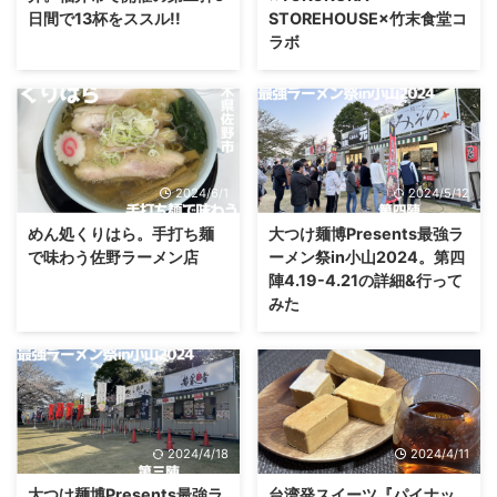
日間で13杯をススル!!
STOREHOUSE×竹末食堂コ
ラボ
2024/6/1
2024/5/12
めん処くりはら。手打ち麺
大つけ麺博Presents最強ラ
で味わう佐野ラーメン店
ーメン祭in小山2024。第四
陣4.19-4.21の詳細&行って
みた
2024/4/18
2024/4/11
大つけ麺博Presents最強ラ
台湾発スイーツ『パイナッ