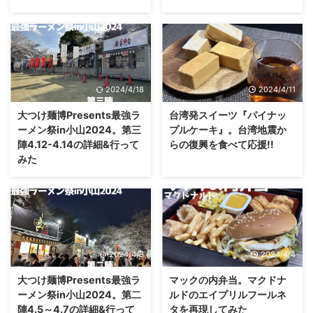
2024/4/18
2024/4/11
大つけ麺博Presents最強ラ
台湾発スイーツ『パイナッ
ーメン祭in小山2024。第三
プルケーキ』。台湾地震か
陣4.12-4.14の詳細&行って
らの復興を食べて応援!!
みた
2024/4/8
2024/4/4
大つけ麺博Presents最強ラ
マックの内弁当。マクドナ
ーメン祭in小山2024。第二
ルドのエイプリルフールネ
陣4.5～4.7の詳細&行って
タを再現してみた