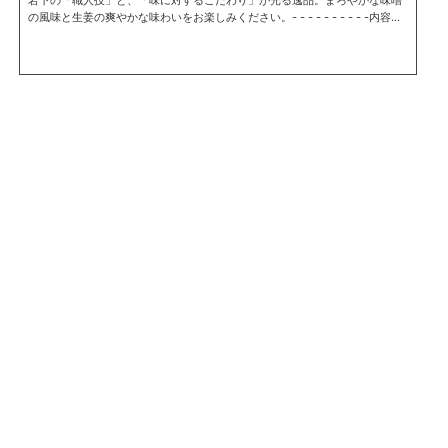
の風味と生姜の爽やかな味わいをお楽しみください。- - - - - - - - - -内容
量：150g 原料原産地名：タイ（しょうが）賞味期限（未開封）：60日（製
造日を除く）