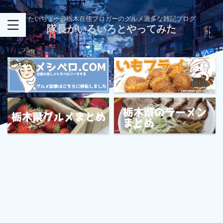
たいちょー@栃木在住ブロガーのグルメ過多な雑記ブログ
隊長がいろいろとやってみた