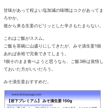
甘味があって程よい塩加減の味噌はコクがあってま
ろやか。
後から来る生姜のピリッとした辛さもたまらない。
これはご飯がススム。
ご飯を茶碗に山盛りにしてきたが、みそ漬生姜1個
あれば余裕で完食できてしまう。
1個そのまま食べようと思うなら、ご飯3杯は覚悟し
ておいた方がいいだろう。
みそ漬生姜おすすめだ。
www.shinsyouga.com
【岩下プレミアム】 みそ漬生姜 150g
http://www.shinsyouga.com/SHOP/18205.html
岩下の「職人技」と、「味に対するこだわり」が光る逸品。まろやかな味噌