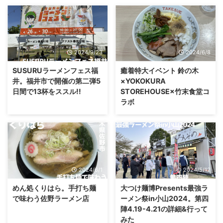
2024/9/23
2024/6/8
SUSURUラーメンフェス福
癒着特大イベント 鈴の木
井。福井市で開催の第二弾5
×YOKOKURA
日間で13杯をススル!!
STOREHOUSE×竹末食堂コ
ラボ
2024/6/1
2024/5/12
めん処くりはら。手打ち麺
大つけ麺博Presents最強ラ
で味わう佐野ラーメン店
ーメン祭in小山2024。第四
陣4.19-4.21の詳細&行って
みた