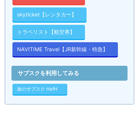
skyticket【レンタカー】
トラベリスト【航空券】
NAVITIME Travel【JR新幹線・特急】
サブスクを利用してみる
旅のサブスク HafH