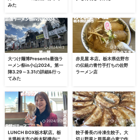
みた
2024/4/3
2024/3/26
大つけ麺博Presents最強ラ
赤見屋 本店。栃木県佐野市
ーメン祭in小山2024。第一
の伝統の青竹手打ちの佐野
陣3.29～3.31の詳細&行っ
ラーメン店
てみた
2024/3/20
2024/3/13
LUNCH BOX栃木駅店。栃
餃子番長の冷凍生餃子。大
木県栃木市の栃木駅構内に
切り野菜と群馬産小麦で作