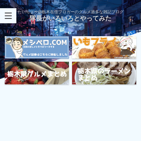
たいちょー@栃木在住ブロガーのグルメ過多な雑記ブログ
隊長がいろいろとやってみた