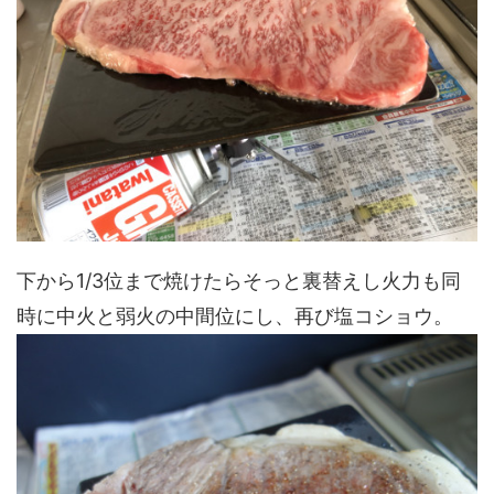
下から1/3位まで焼けたらそっと裏替えし火力も同
時に中火と弱火の中間位にし、再び塩コショウ。