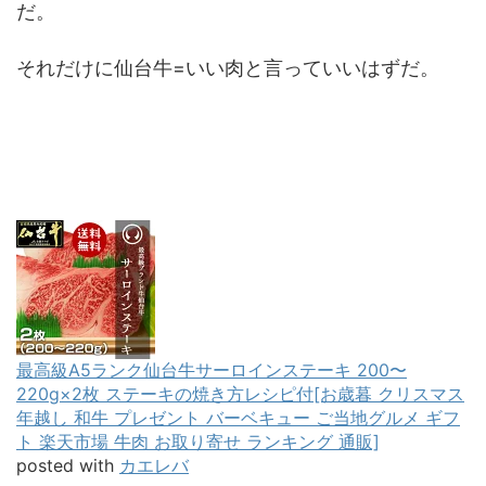
だ。
それだけに仙台牛=いい肉と言っていいはずだ。
最高級A5ランク仙台牛サーロインステーキ 200〜
220g×2枚 ステーキの焼き方レシピ付[お歳暮 クリスマス
年越し 和牛 プレゼント バーベキュー ご当地グルメ ギフ
ト 楽天市場 牛肉 お取り寄せ ランキング 通販]
posted with
カエレバ