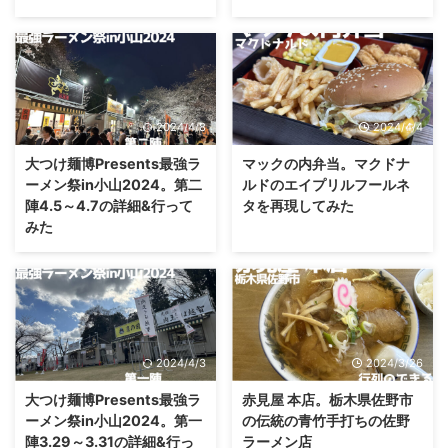
2024/4/8
2024/4/4
大つけ麺博Presents最強ラ
マックの内弁当。マクドナ
ーメン祭in小山2024。第二
ルドのエイプリルフールネ
陣4.5～4.7の詳細&行って
タを再現してみた
みた
2024/4/3
2024/3/26
大つけ麺博Presents最強ラ
赤見屋 本店。栃木県佐野市
ーメン祭in小山2024。第一
の伝統の青竹手打ちの佐野
陣3.29～3.31の詳細&行っ
ラーメン店