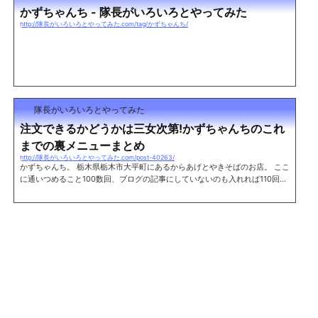
かずちゃんち - 隊長がいろいろとやってみた
http://隊長がいろいろとやってみた.com/tag/かずちゃんち/
隊長がいろいろとやってみた
注文できるかどうかは三女次第!かずちゃんちのこれ
までの裏メニューまとめ
http://隊長がいろいろとやってみた.com/post-40263/
かずちゃんち。 栃木県栃木市大平町にあるからあげとやきそばのお店。 ここ
に通いつめること100数回、ブログの記事にしていないのも入れれば110回は
余裕で超えているだろう。 使った金額にして8万円以上。よくもここまでと
思うかもしれないが、やはり気軽に立ち寄れるスタイルであるということと
お店の雰囲気がそうさせるんじゃないだろうか。 そしてこれまで数々の通常
メニューに無いものを食べてきた。せっかくなのでその裏メニューを今後も
しかしたら食べてみたいという人がいた時のためにリスト化してみることに
した。 当然だが、...