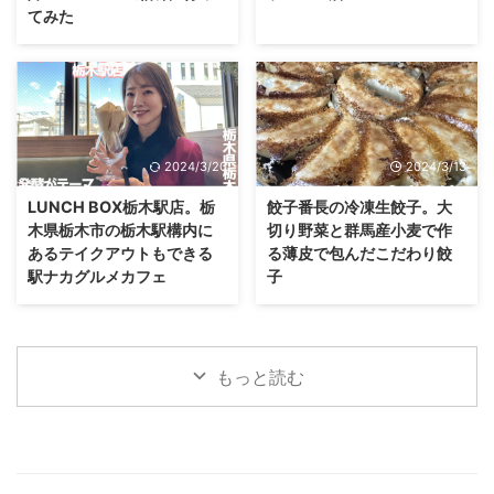
てみた
2024/3/20
2024/3/13
LUNCH BOX栃木駅店。栃
餃子番長の冷凍生餃子。大
木県栃木市の栃木駅構内に
切り野菜と群馬産小麦で作
あるテイクアウトもできる
る薄皮で包んだこだわり餃
駅ナカグルメカフェ
子
もっと読む