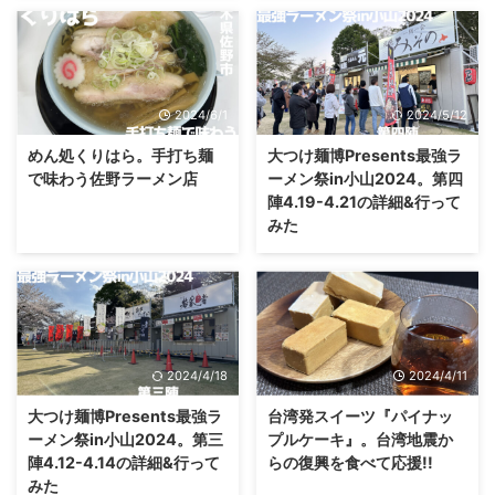
2024/6/1
2024/5/12
めん処くりはら。手打ち麺
大つけ麺博Presents最強ラ
で味わう佐野ラーメン店
ーメン祭in小山2024。第四
陣4.19-4.21の詳細&行って
みた
2024/4/18
2024/4/11
大つけ麺博Presents最強ラ
台湾発スイーツ『パイナッ
ーメン祭in小山2024。第三
プルケーキ』。台湾地震か
陣4.12-4.14の詳細&行って
らの復興を食べて応援!!
みた