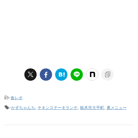
-
食レポ
-
かずちゃんち
,
チキンステーキランチ
,
栃木市大平町
,
裏メニュー