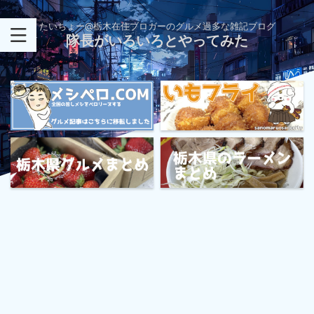
たいちょー@栃木在住ブロガーのグルメ過多な雑記ブログ
隊長がいろいろとやってみた