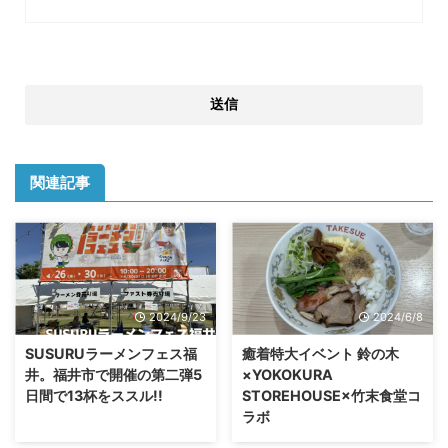
関連記事
2024/9/23
2024/6/8
SUSURUラーメンフェス福
癒着特大イベント 鈴の木
井。福井市で開催の第二弾5
×YOKOKURA
日間で13杯をススル!!
STOREHOUSE×竹末食堂コ
ラボ