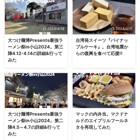
2024/4/18
2024/4/11
大つけ麺博Presents最強ラ
台湾発スイーツ『パイナッ
ーメン祭in小山2024。第三
プルケーキ』。台湾地震か
陣4.12-4.14の詳細&行って
らの復興を食べて応援!!
みた
2024/4/8
2024/4/4
大つけ麺博Presents最強ラ
マックの内弁当。マクドナ
ーメン祭in小山2024。第二
ルドのエイプリルフールネ
陣4.5～4.7の詳細&行って
タを再現してみた
みた