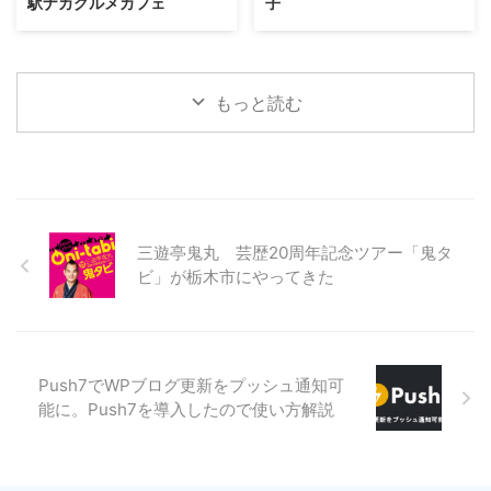
駅ナカグルメカフェ
子
もっと読む
三遊亭鬼丸 芸歴20周年記念ツアー「鬼タ
ビ」が栃木市にやってきた
Push7でWPブログ更新をプッシュ通知可
能に。Push7を導入したので使い方解説