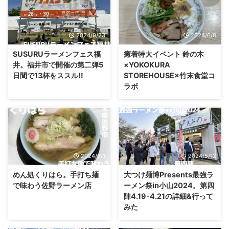
2024/9/23
2024/6/8
SUSURUラーメンフェス福
癒着特大イベント 鈴の木
井。福井市で開催の第二弾5
×YOKOKURA
日間で13杯をススル!!
STOREHOUSE×竹末食堂コ
ラボ
2024/6/1
2024/5/12
めん処くりはら。手打ち麺
大つけ麺博Presents最強ラ
で味わう佐野ラーメン店
ーメン祭in小山2024。第四
陣4.19-4.21の詳細&行って
みた