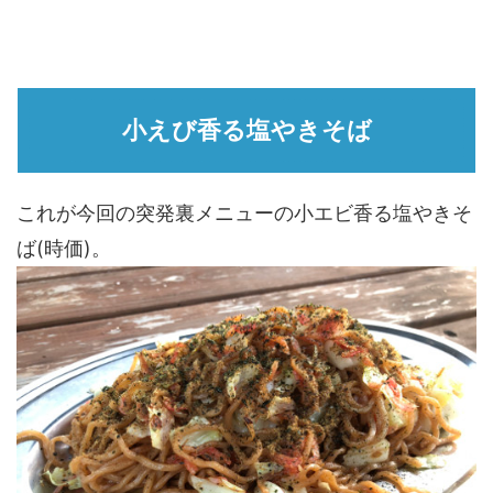
小えび香る塩やきそば
これが今回の突発裏メニューの小エビ香る塩やきそ
ば(時価)。