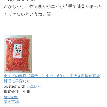
だがしかし、作る側が小エビが苦手で味見がまった
くできないというね。笑
小エビの乾燥【素干し】えび 60ｇ「手抜き料理が高級
料理に早変わり」
posted with
カエレバ
株式会社 小川
Amazon
楽天市場