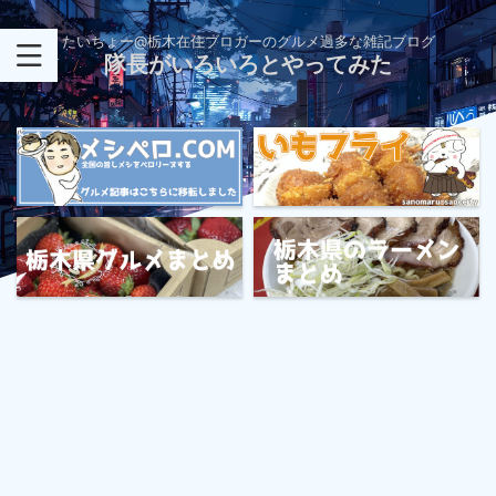
たいちょー@栃木在住ブロガーのグルメ過多な雑記ブログ
隊長がいろいろとやってみた