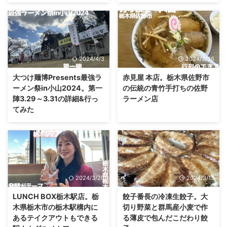
2024/4/3
2024/3/26
大つけ麺博Presents最強ラ
赤見屋 本店。栃木県佐野市
ーメン祭in小山2024。第一
の伝統の青竹手打ちの佐野
陣3.29～3.31の詳細&行っ
ラーメン店
てみた
2024/3/20
2024/3/13
LUNCH BOX栃木駅店。栃
餃子番長の冷凍生餃子。大
木県栃木市の栃木駅構内に
切り野菜と群馬産小麦で作
あるテイクアウトもできる
る薄皮で包んだこだわり餃