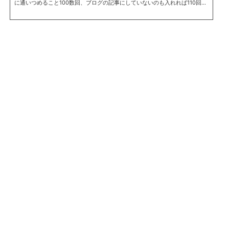
に通いつめること100数回、ブログの記事にしていないのも入れれば110回は
余裕で超えているだろう。 使った金額にして8万円以上。よくもここまでと
思うかもしれないが、やはり気軽に立ち寄れるスタイルであるということと
お店の雰囲気がそうさせるんじゃないだろうか。 そしてこれまで数々の通常
メニューに無いものを食べてきた。せっかくなのでその裏メニューを今後も
しかしたら食べてみたいという人がいた時のためにリスト化してみることに
した。 当然だが、...