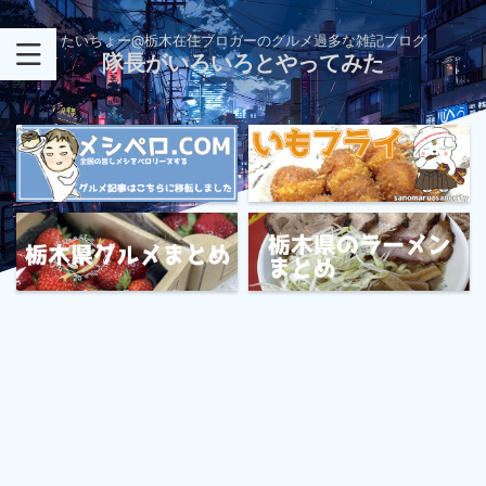
たいちょー@栃木在住ブロガーのグルメ過多な雑記ブログ
隊長がいろいろとやってみた