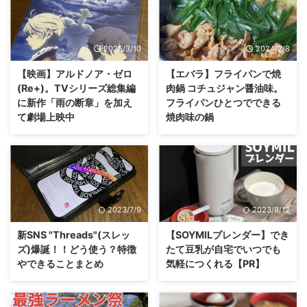
2025/3/10
2024/2/8
【映画】アルドノア・ゼロ
【エバラ】フライパンで焼
(Re+)。TVシリーズ総集編
肉鍋 コチュジャン醤油味。
に新作「雨の断章」を加え
フライパンひとつでできる
て劇場上映中
焼肉味の鍋
2023/7/9
2023/8/12
新SNS "Threads"(スレッ
【SOYMILブレンダー】でき
ズ)爆誕！！どう使う？特徴
たて豆乳が自宅でいつでも
やできることまとめ
気軽につくれる【PR】