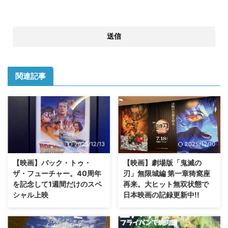
関連記事
2025/12/13
2025/12/10
【映画】バック・トゥ・
【映画】劇場版「鬼滅の
ザ・フューチャー。40周年
刃」無限城編 第一章猗窩座
を記念して1週間だけのスペ
再来。大ヒット無双状態で
シャル上映
日本映画の記録更新中!!