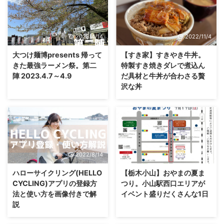
2023/4/14
2022/11/4
大つけ麺博presents 帰って
【すき家】すきやき牛丼。
きた最強ラーメン祭。第二
特製すき焼きダレで煮込ん
陣 2023.4.7～4.9
だ具材と牛丼が合わさる贅
沢な丼
2022/8/14
2022/7/16
ハローサイクリング(HELLO
【栃木小山】おやまの夏ま
CYCLING)アプリの登録方
つり。小山駅西口エリアが
法と使い方を画像付きで解
イベント盛りだくさんな1日
説