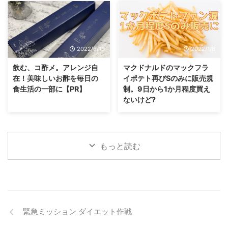
2022/6/19
2022/1/8
飲む、コ酢メ。アレンジ自
マクドナルドのマックフラ
在！美味しいお酢を毎日の
イポテト再びSのみに販売規
食生活の一部に【PR】
制。9日から1か月程度買え
ないけど?
もっと読む
緊急ミッション ダイエット作戦