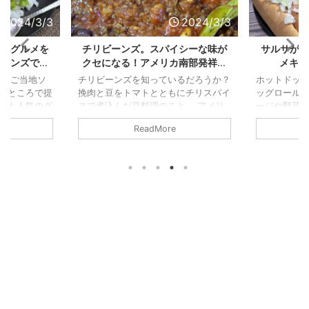
2024/3/3
2024/3/3
当地グルメを
チリビーンズ。スパイシーな味が
サルサがあ
ビーンズで作
クセになる！アメリカ南部発祥の
メキシ
メキシコ風豆料理
祥のご当地ソ
チリビーンズを知っているだろうか？
ホットドッ
るところで提
挽肉と豆をトマトとともにチリスパイ
ッグロール
にも人気のグ
スで煮込んだ豆料理のこと。 アメリ
ージや野菜
ミートをの
カ南部のテキサス州やニューメキシコ
起源はドイ
ReadMore
をかけて食べ
などが発祥のテクス・メクス料理(メ
とされ、フ
コ」と「ライ
キシコ風アメリカ料理)。 トマト風味
『フランク
決してタコ飯
のピリ辛スパイシーな味わいが、その
に挟んで食
県金武町きん
まま食べたりトルティーヤで挟んで食
のちに184
地キャンプハ
べたり、ハンバーガーやホットドッグ
にある、食
、そこにあっ
の具材や、なんだったらパスタやご飯
ホヘーナー
1年の営業に幕
に合わせることもできる。 チリコン
であると公表
 タコライス
カンとチリビーンズの違いについて話
19世紀、ド
兵隊に安価で
題になることがある。 両者は非常に
達によって
味わってほし
似ているが、前者は唐辛子を使った肉
キッカケと
具 ...
などの具材が入った唐辛子料理な ...
する料理のひと