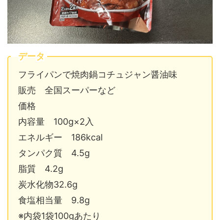
データ
フライパンで焼肉鍋コチュジャン醤油味
販売 全国スーパーなど
価格
内容量 100g×2入
エネルギー 186kcal
タンパク質 4.5g
脂質 4.2g
炭水化物32.6g
食塩相当量 9.8g
※内袋1袋100gあたり