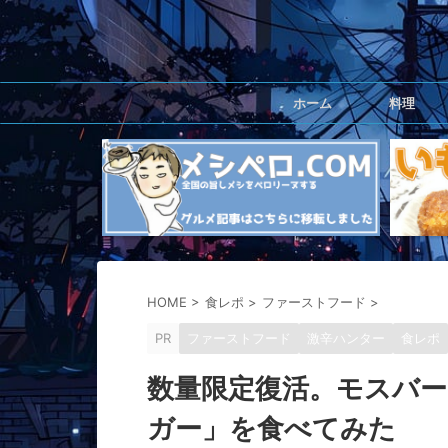
ホーム
料理
HOME
>
食レポ
>
ファーストフード
>
PR
ファーストフード
激辛ハンター
食レポ
数量限定復活。モスバ
ガー」を食べてみた