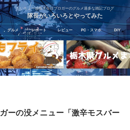
たいちょー@栃木在住ブロガーのグルメ過多な雑記ブログ
隊長がいろいろとやってみた
グルメ
レポート
レビュー
PC・スマホ
DIY
ーガーの没メニュー「激辛モスバー