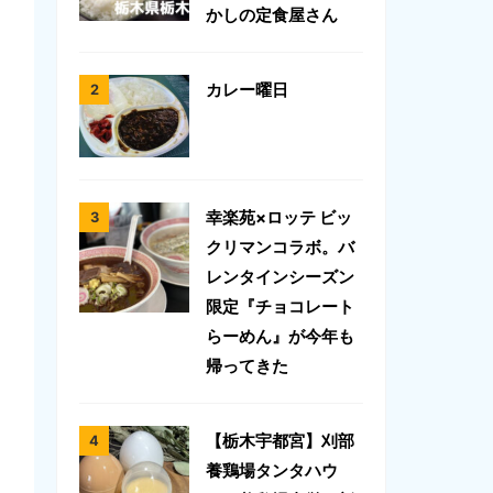
かしの定食屋さん
カレー曜日
幸楽苑×ロッテ ビッ
クリマンコラボ。バ
レンタインシーズン
限定『チョコレート
らーめん』が今年も
帰ってきた
【栃木宇都宮】刈部
養鶏場タンタハウ