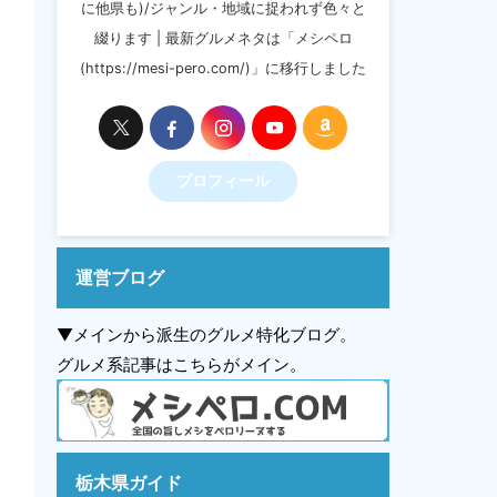
に他県も)/ジャンル・地域に捉われず色々と
綴ります | 最新グルメネタは「メシペロ
(https://mesi-pero.com/)」に移行しました
プロフィール
運営ブログ
▼メインから派生のグルメ特化ブログ。
グルメ系記事はこちらがメイン。
栃木県ガイド