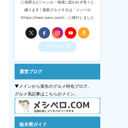
に他県も)/ジャンル・地域に捉われず色々と
綴ります | 最新グルメネタは「メシペロ
(https://mesi-pero.com/)」に移行しました
プロフィール
運営ブログ
▼メインから派生のグルメ特化ブログ。
グルメ系記事はこちらがメイン。
栃木県ガイド