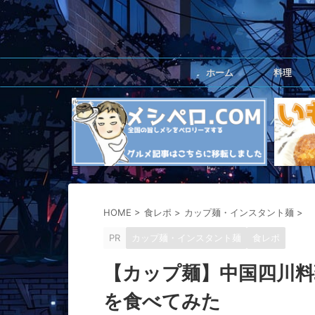
ホーム
料理
HOME
>
食レポ
>
カップ麺・インスタント麺
>
PR
カップ麺・インスタント麺
食レポ
【カップ麺】中国四川料
を食べてみた