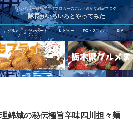
たいちょー@栃木在住ブロガーのグルメ過多な雑記ブログ
隊長がいろいろとやってみた
グルメ
レポート
レビュー
PC・スマホ
DIY
理錦城の秘伝極旨辛味四川担々麺