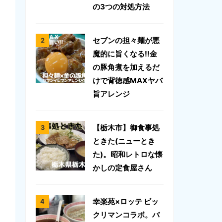
の3つの対処方法
セブンの担々麺が悪
魔的に旨くなる!!金
の豚角煮を加えるだ
けで背徳感MAXヤバ
旨アレンジ
【栃木市】御食事処
ときた(ニューとき
た)。昭和レトロな懐
かしの定食屋さん
幸楽苑×ロッテ ビッ
クリマンコラボ。バ