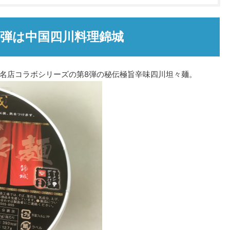
8弾は中国四川料理錦城
名店コラボシリーズの第8弾の秘伝極旨辛味四川坦々麺。