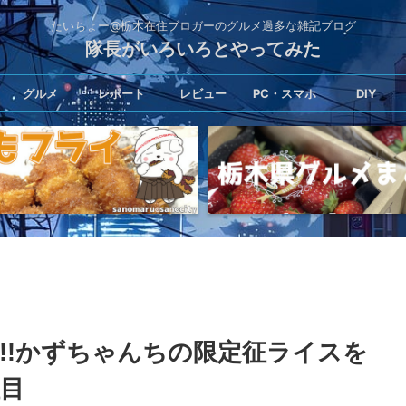
たいちょー@栃木在住ブロガーのグルメ過多な雑記ブログ
隊長がいろいろとやってみた
グルメ
レポート
レビュー
PC・スマホ
DIY
!!かずちゃんちの限定征ライスを
征目