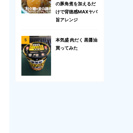
の豚角煮を加えるだ
けで背徳感MAXヤバ
旨アレンジ
本気盛 肉だく 黒醤油
買ってみた