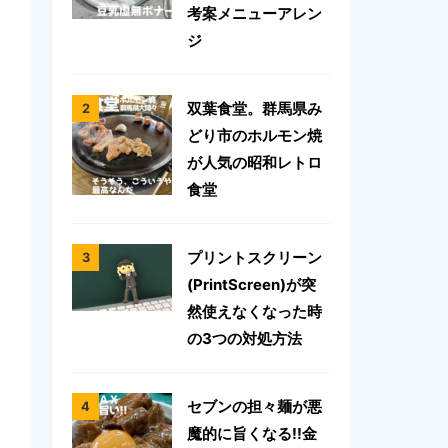
考案メニューアレン
ジ
双葉食堂。群馬県み
どり市のホルモン焼
が人気の昭和レトロ
食堂
プリントスクリーン
(PrintScreen)が突
然使えなくなった時
の3つの対処方法
セブンの担々麺が悪
魔的に旨くなる!!金