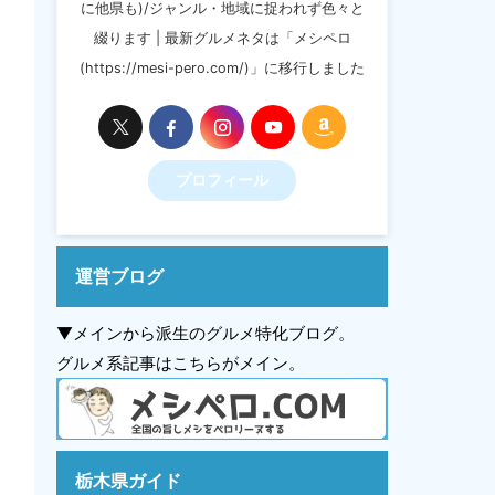
に他県も)/ジャンル・地域に捉われず色々と
綴ります | 最新グルメネタは「メシペロ
(https://mesi-pero.com/)」に移行しました
プロフィール
運営ブログ
▼メインから派生のグルメ特化ブログ。
グルメ系記事はこちらがメイン。
栃木県ガイド