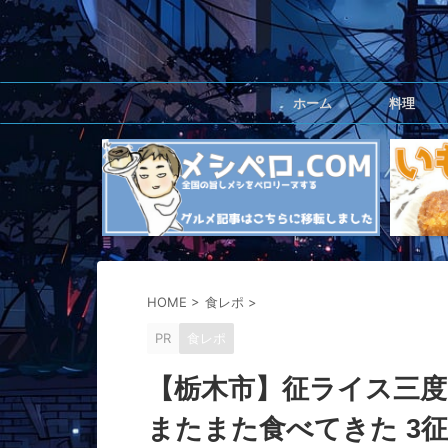
ホーム
料理
HOME
>
食レポ
>
PR
食レポ
【栃木市】征ライス三度
またまた食べてきた 3