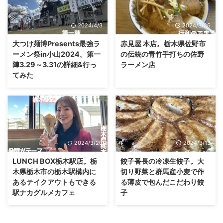
2024/4/3
2024/3/26
大つけ麺博Presents最強ラ
赤見屋 本店。栃木県佐野市
ーメン祭in小山2024。第一
の伝統の青竹手打ちの佐野
陣3.29～3.31の詳細&行っ
ラーメン店
てみた
2024/3/20
2024/3/13
LUNCH BOX栃木駅店。栃
餃子番長の冷凍生餃子。大
木県栃木市の栃木駅構内に
切り野菜と群馬産小麦で作
あるテイクアウトもできる
る薄皮で包んだこだわり餃
駅ナカグルメカフェ
子