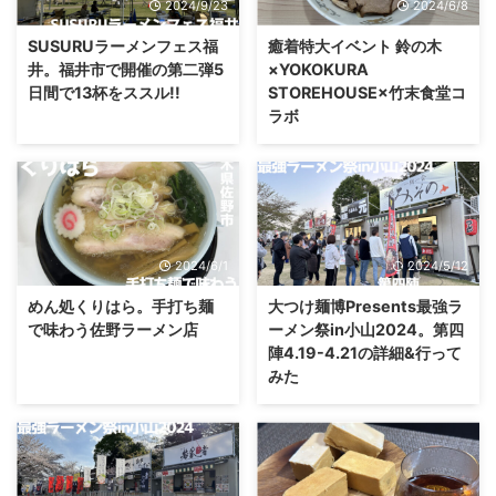
2024/9/23
2024/6/8
SUSURUラーメンフェス福
癒着特大イベント 鈴の木
井。福井市で開催の第二弾5
×YOKOKURA
日間で13杯をススル!!
STOREHOUSE×竹末食堂コ
ラボ
2024/6/1
2024/5/12
めん処くりはら。手打ち麺
大つけ麺博Presents最強ラ
で味わう佐野ラーメン店
ーメン祭in小山2024。第四
陣4.19-4.21の詳細&行って
みた