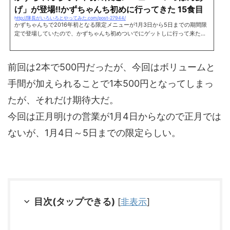
げ」が登場!!かずちゃんち初めに行ってきた 15食目
http://隊長がいろいろとやってみた.com/post-27944/
かずちゃんちで2016年初となる限定メニューが1月3日から5日までの期間限
定で登場していたので、かずちゃんち初めついでにゲットしに行って来た。
そしてお店に来たはいいものの、正月に散財したのを忘れて財布の中身が38
0円しかないというwたしかいっぽんあげは500円のはず、と思ったら2本で
500円、1本なら350円だったらしい。危なかったw これがその今年初の限
前回は2本で500円だったが、今回はボリュームと
定、いっぽんあげ(350円)だ。香ばしいかおりがたまらない。一度蒸してか
ら揚げたので、表面はパリッとしていて中身はとても柔らかくてふっくらと
手間が加えられることで1本500円となってしまっ
していてジューシー。シ...
たが、それだけ期待大だ。
今回は正月明けの営業が1月4日からなので正月では
ないが、1月4日～5日までの限定らしい。
目次(タップできる)
[
非表示
]