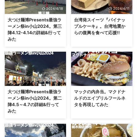
2024/4/18
2024/4/11
大つけ麺博Presents最強ラ
台湾発スイーツ『パイナッ
ーメン祭in小山2024。第三
プルケーキ』。台湾地震か
陣4.12-4.14の詳細&行って
らの復興を食べて応援!!
みた
2024/4/8
2024/4/4
大つけ麺博Presents最強ラ
マックの内弁当。マクドナ
ーメン祭in小山2024。第二
ルドのエイプリルフールネ
陣4.5～4.7の詳細&行って
タを再現してみた
みた