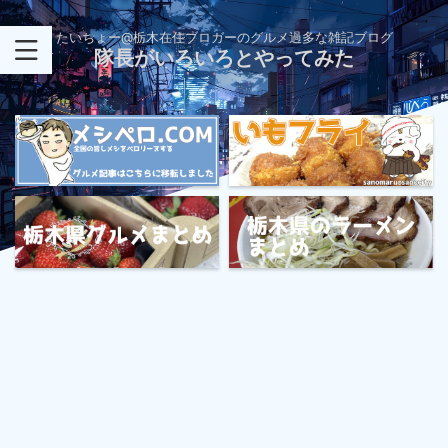
たいちょー@栃木在住ブロガーのグルメ過多な雑記ブログ
隊長がいろいろとやってみた