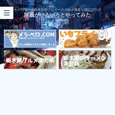
たいちょー@栃木在住ブロガーのグルメ過多な雑記ブログ
隊長がいろいろとやってみた