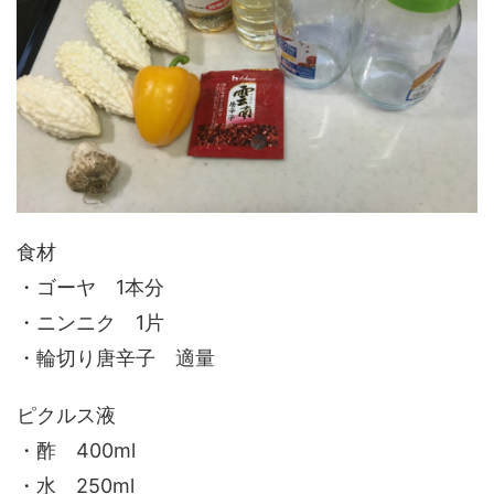
食材
・ゴーヤ 1本分
・ニンニク 1片
・輪切り唐辛子 適量
ピクルス液
・酢 400ml
・水 250ml