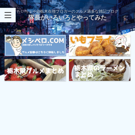
たいちょー@栃木在住ブロガーのグルメ過多な雑記ブログ
隊長がいろいろとやってみた