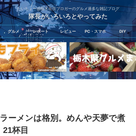
たいちょー@栃木在住ブロガーのグルメ過多な雑記ブログ
隊長がいろいろとやってみた
グルメ
レポート
レビュー
PC・スマホ
DIY
のラーメンは格別。めんや天夢で煮
21杯目