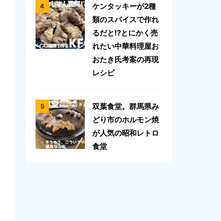
ケンタッキーが2種
類のスパイスで作れ
るだと!?とにかく売
れたい中華料理屋お
おたき氏考案の再現
レシピ
双葉食堂。群馬県み
どり市のホルモン焼
が人気の昭和レトロ
食堂