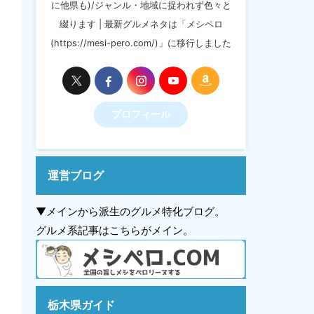
に他県も)/ジャンル・地域に捉われず色々と
綴ります | 最新グルメネタは「メシペロ
(https://mesi-pero.com/)」に移行しました
プロフィール
運営ブログ
▼メインから派生のグルメ特化ブログ。
グルメ系記事はこちらがメイン。
栃木県ガイド