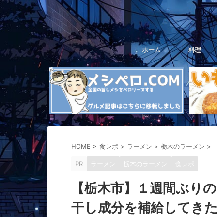
ホーム
料理
HOME
>
食レポ
>
ラーメン
>
栃木のラーメン
>
PR
ラーメン
栃木のラーメン
食レポ
【栃木市】１週間ぶり
干し成分を補給してきた 