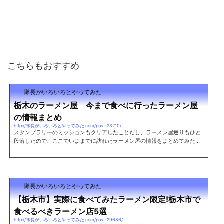
こちらもおすすめ
隊長がいろいろとやってみた
栃木のラーメン屋 今まで食べに行ったラーメン屋
の情報まとめ
http://隊長がいろいろとやってみた.com/post-23210/
スタンプラリーのミッションもクリアしたことだし、ラーメン屋巡りもひと
段落したので、ここでいままでに訪れたラーメン屋の情報をまとめてみた。
栃木でラーメンを食べる際の参考にでもどうぞ。※順不同 足利市栃木県と群
馬の境に位置する県西にあるエリア。 まだまだラーメン屋として有名なお店
は少ない。立川マシマシ足利総本店レポート住所 栃木県足利市助戸仲町45
6-3 TEL 0284-64-8878 営業時間 11:00～15:00/17:00～20:00 定休日
木曜日麺や 松レポート住所 栃木県足利市伊勢町1-2-1 両毛ビル1F TEL 02
隊長がいろいろとやってみた
84-43-2117 営業...
【栃木市】実際に食べてみたラーメン限定!栃木市で
食べるべきラーメン店5選
http://隊長がいろいろとやってみた.com/post-29686/