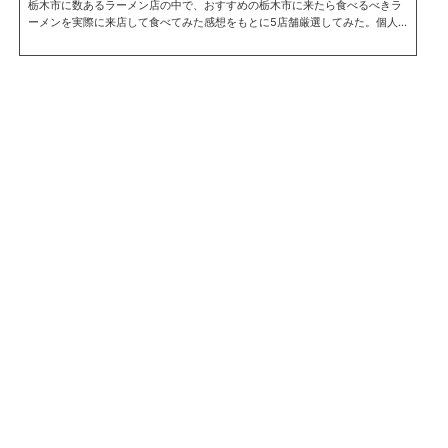
栃木市に数あるラーメン店の中で、おすすめの栃木市に来たら食べるべきラ
ーメンを実際に来店して食べてみた感想をもとに5店舗厳選してみた。個人
的な好みが反映されているのですべての人に好まれるかどうかはわからない
が、是非一度は食べてみて欲しい。 ※あいうえお順 支那そば蔵之宮これぞ支
那そばといった、動物系のダシとまろやかな醤油の旨味や甘みが絶妙なスー
プ。 パツパツのストレート麺が歯ごたえもよくとてものど越しのよい一杯。
是非、支那そばを食べてみてほしい。関連記事:支那そば蔵之宮に行ってきた
住所 栃木県...