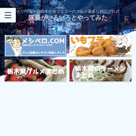
たいちょー@栃木在住ブロガーのグルメ過多な雑記ブログ
隊長がいろいろとやってみた