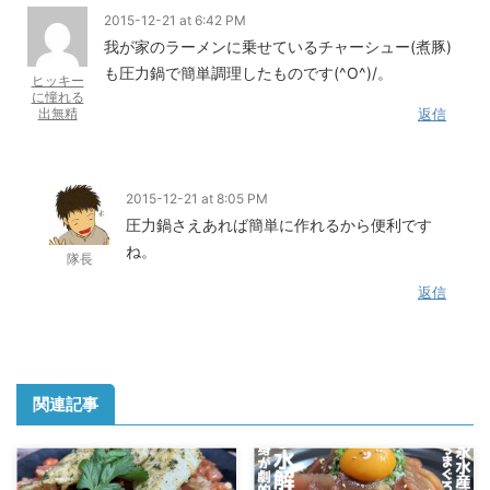
2015-12-21 at 6:42 PM
我が家のラーメンに乗せているチャーシュー(煮豚)
も圧力鍋で簡単調理したものです(^O^)/。
ヒッキー
に憧れる
出無精
返信
2015-12-21 at 8:05 PM
圧力鍋さえあれば簡単に作れるから便利です
ね。
隊長
返信
関連記事