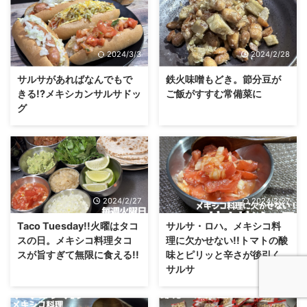
2024/3/3
2024/2/28
サルサがあればなんでもで
鉄火味噌もどき。節分豆が
きる!?メキシカンサルサドッ
ご飯がすすむ常備菜に
グ
2024/2/27
2024/2/27
Taco Tuesday!!火曜はタコ
サルサ・ロハ。メキシコ料
スの日。メキシコ料理タコ
理に欠かせない!!トマトの酸
スが旨すぎて無限に食える!!
味とピリッと辛さが後引く
サルサ