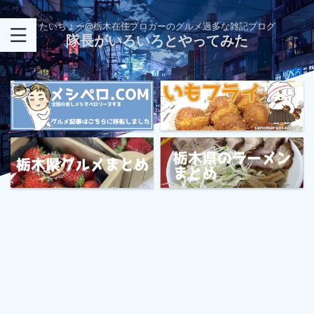
たいちょー@栃木在住ブロガーのグルメ過多な雑記ブログ
隊長がいろいろとやってみた