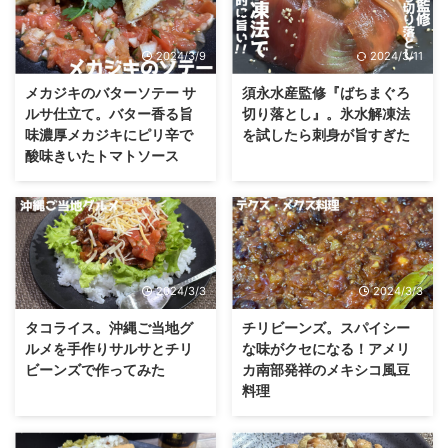
2024/3/9
2024/3/11
メカジキのバターソテー サ
須永水産監修『ばちまぐろ
ルサ仕立て。バター香る旨
切り落とし』。氷水解凍法
味濃厚メカジキにピリ辛で
を試したら刺身が旨すぎた
酸味きいたトマトソース
2024/3/3
2024/3/3
タコライス。沖縄ご当地グ
チリビーンズ。スパイシー
ルメを手作りサルサとチリ
な味がクセになる！アメリ
ビーンズで作ってみた
カ南部発祥のメキシコ風豆
料理