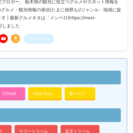
記ブロガー。 栃木県の観光に役立つグルメやスポット情報を
木のグルメ・観光情報の発信(たまに他県も)/ジャンル・地域に捉
| 最新グルメネタは「メシペロ(https://mesi-
に移行しました
プロフィール
OZmall
Uber Eats
食べログ
行
ヤフートラベル
楽天トラベル