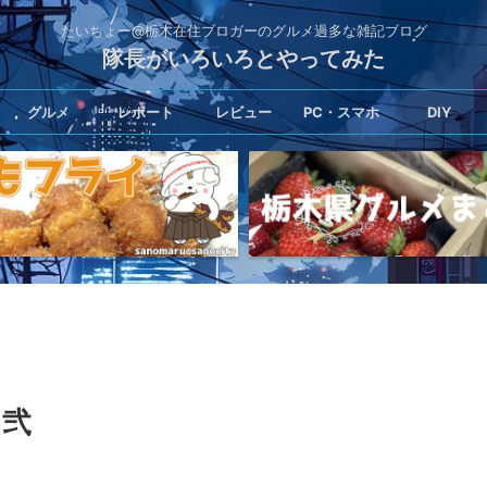
たいちょー@栃木在住ブロガーのグルメ過多な雑記ブログ
隊長がいろいろとやってみた
グルメ
レポート
レビュー
PC・スマホ
DIY
 弐