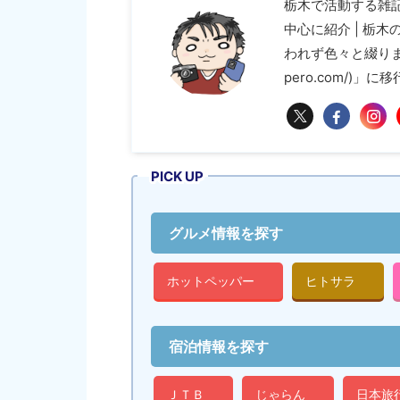
栃木で活動する雑
中心に紹介 | 栃
われず色々と綴ります 
pero.com/)」
PICK UP
グルメ情報を探す
ホットペッパー
ヒトサラ
宿泊情報を探す
ＪＴＢ
じゃらん
日本旅