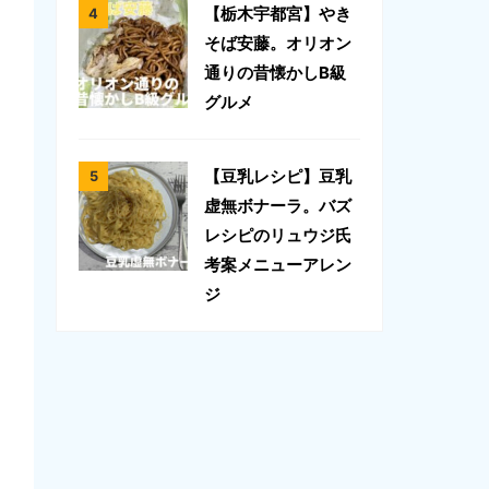
【栃木宇都宮】やき
そば安藤。オリオン
通りの昔懐かしB級
グルメ
【豆乳レシピ】豆乳
虚無ボナーラ。バズ
レシピのリュウジ氏
考案メニューアレン
ジ