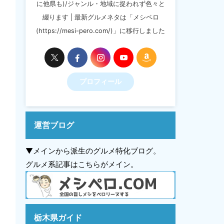
に他県も)/ジャンル・地域に捉われず色々と
綴ります | 最新グルメネタは「メシペロ
(https://mesi-pero.com/)」に移行しました
プロフィール
運営ブログ
▼メインから派生のグルメ特化ブログ。
グルメ系記事はこちらがメイン。
栃木県ガイド