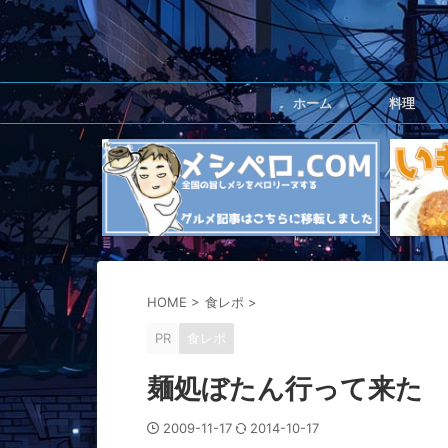
ホーム
料理
HOME
>
食レポ
>
PR
食レポ
麺処ぼたん行って来た
2009-11-17
2014-10-17