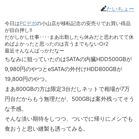
たいちょー
今日は
PCデポ
の小山店が移転記念の安売りでお買い得品
が目白押し!!
だがしかし仕事････まあ出勤したら休みだと思われてて休
めばよかったと思ったのは言うまでもない○r2
最近そんなんばっかだなー
ちなみに狙っていたのはSATAの内臓HDD500GBが
9,980円のやつとeSATAの外付けHDD800GBが
19,800円のやつ。
まあ800GBの方は限定3台だしネットで相場が7万
円台だからもう無理だが、500GBは案外残ってそう
な予感。
そんな淡い期待をしつつ、ついでに帰りにメシでも
食おうと思い縫製も誘ってみる。