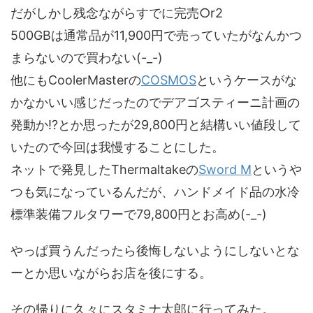
だがしかし残念ながらすでに完売○r2
500GBは通常品が11,900円で売っていたがなんかつ
まらないので買わない(-_-)
他にもCoolerMasterの
COSMOS
というケースがな
かなかいい感じだったのでデアゴスティーニ計画の
発動か!?とか思ったが29,800円と結構いい値段して
いたので今回は我慢することにした。
ネットで発見したThermaltakeの
Sword M
というや
つも気になっているんだが、ハンドメイド品の水冷
標準装備フルタワーで79,800円とお高め(-_-)
やっぱ買うんだったら後悔しないようにしないとな
ーとか思いながらお店を後にする。
その帰りに久々にスタミナ太郎に行ってみた。