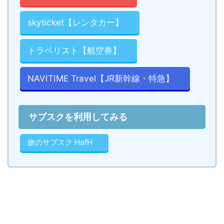
skyticket【レンタカー】
トラベリスト【航空券】
NAVITIME Travel【JR新幹線・特急】
サブスクを利用してみる
旅のサブスク HafH