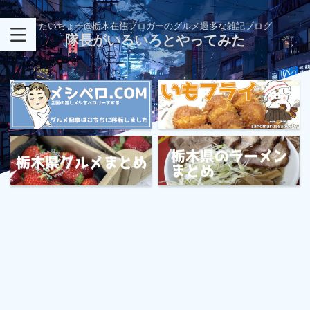
たいちょー@栃木在住ブロガーのグルメ過多な雑記ブログ
隊長がいろいろとやってみた