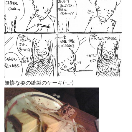
無惨な姿の縫製のケーキ(-_-)