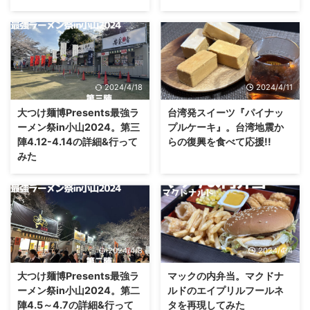
2024/4/18
2024/4/11
大つけ麺博Presents最強ラ
台湾発スイーツ『パイナッ
ーメン祭in小山2024。第三
プルケーキ』。台湾地震か
陣4.12-4.14の詳細&行って
らの復興を食べて応援!!
みた
2024/4/8
2024/4/4
大つけ麺博Presents最強ラ
マックの内弁当。マクドナ
ーメン祭in小山2024。第二
ルドのエイプリルフールネ
陣4.5～4.7の詳細&行って
タを再現してみた