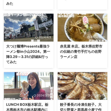
みた
2024/4/3
2024/3/26
大つけ麺博Presents最強ラ
赤見屋 本店。栃木県佐野市
ーメン祭in小山2024。第一
の伝統の青竹手打ちの佐野
陣3.29～3.31の詳細&行っ
ラーメン店
てみた
2024/3/20
2024/3/13
LUNCH BOX栃木駅店。栃
餃子番長の冷凍生餃子。大
木県栃木市の栃木駅構内に
切り野菜と群馬産小麦で作