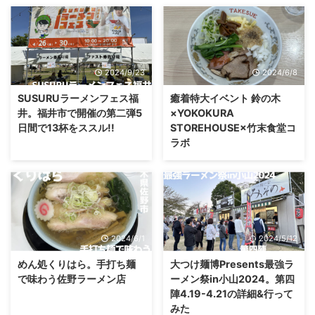
2024/9/23
2024/6/8
SUSURUラーメンフェス福
癒着特大イベント 鈴の木
井。福井市で開催の第二弾5
×YOKOKURA
日間で13杯をススル!!
STOREHOUSE×竹末食堂コ
ラボ
2024/6/1
2024/5/12
めん処くりはら。手打ち麺
大つけ麺博Presents最強ラ
で味わう佐野ラーメン店
ーメン祭in小山2024。第四
陣4.19-4.21の詳細&行って
みた