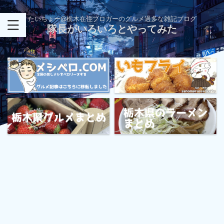
たいちょー@栃木在住ブロガーのグルメ過多な雑記ブログ
隊長がいろいろとやってみた