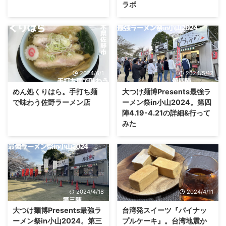
ラボ
2024/6/1
2024/5/12
めん処くりはら。手打ち麺
大つけ麺博Presents最強ラ
で味わう佐野ラーメン店
ーメン祭in小山2024。第四
陣4.19-4.21の詳細&行って
みた
2024/4/18
2024/4/11
大つけ麺博Presents最強ラ
台湾発スイーツ『パイナッ
ーメン祭in小山2024。第三
プルケーキ』。台湾地震か