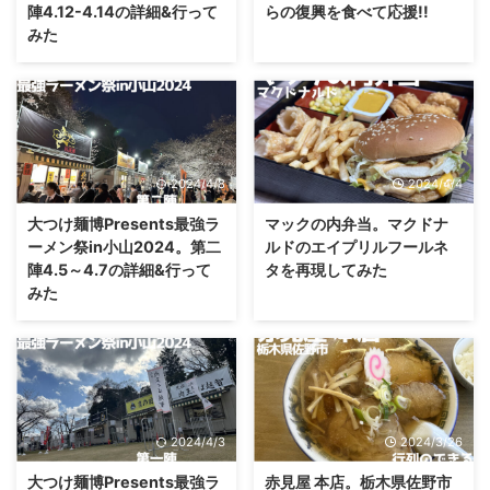
陣4.12-4.14の詳細&行って
らの復興を食べて応援!!
みた
2024/4/8
2024/4/4
大つけ麺博Presents最強ラ
マックの内弁当。マクドナ
ーメン祭in小山2024。第二
ルドのエイプリルフールネ
陣4.5～4.7の詳細&行って
タを再現してみた
みた
2024/4/3
2024/3/26
大つけ麺博Presents最強ラ
赤見屋 本店。栃木県佐野市