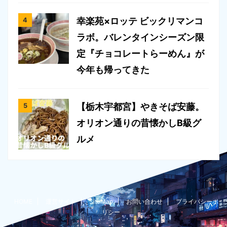
幸楽苑×ロッテ ビックリマンコ
ラボ。バレンタインシーズン限
定『チョコレートらーめん』が
今年も帰ってきた
【栃木宇都宮】やきそば安藤。
オリオン通りの昔懐かしB級グ
ルメ
HOME
運営サイト
SiteMap
お問い合わせ
プライバシーポ
リシー