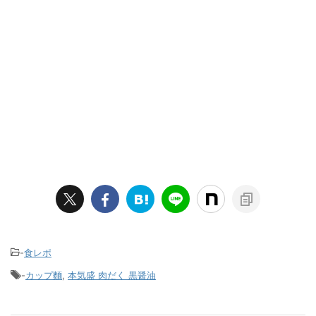
-
食レポ
-
カップ麵
,
本気盛 肉だく 黒醤油