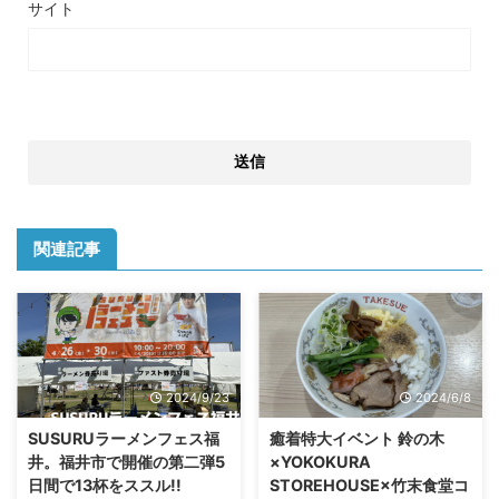
サイト
関連記事
2024/9/23
2024/6/8
SUSURUラーメンフェス福
癒着特大イベント 鈴の木
井。福井市で開催の第二弾5
×YOKOKURA
日間で13杯をススル!!
STOREHOUSE×竹末食堂コ