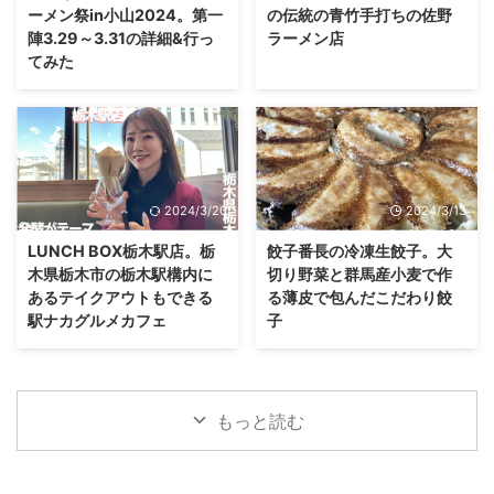
ーメン祭in小山2024。第一
の伝統の青竹手打ちの佐野
陣3.29～3.31の詳細&行っ
ラーメン店
てみた
2024/3/20
2024/3/13
LUNCH BOX栃木駅店。栃
餃子番長の冷凍生餃子。大
木県栃木市の栃木駅構内に
切り野菜と群馬産小麦で作
あるテイクアウトもできる
る薄皮で包んだこだわり餃
駅ナカグルメカフェ
子
もっと読む