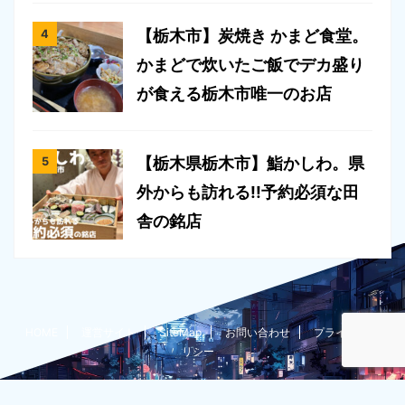
【栃木市】炭焼き かまど食堂。
かまどで炊いたご飯でデカ盛り
が食える栃木市唯一のお店
【栃木県栃木市】鮨かしわ。県
外からも訪れる!!予約必須な田
舎の銘店
HOME
運営サイト
SiteMap
お問い合わせ
プライバシーポ
リシー
たいちょー@栃木在住ブロガーのグルメ過多な雑記ブログ