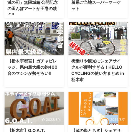
滅の刃」無限城編 公開記念
着系ご当地スーパーマーケ
の田んぼアートが圧巻の凄
ット
さ!!
2023/3/10
2022/8/14
【栃木宇都宮】ガチャビレ
街乗りや観光にシェアサイ
ッジ。県内最大級の約400
クルが便利すぎる！HELLO
台のマシンが勢ぞろい!!
CYCLINGの使い方まとめ in
栃木市
2022/8/4
2022/8/7
【栃木市】G.O.A.T.
【蔵の街とちぎ】シェアサ