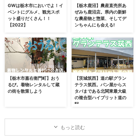
GWは栃木市においでよ！イ
【栃木鹿沼】農産直売所あ
ベントにグルメ、観光スポ
ぜみち鹿沼店。県内の新鮮
ット盛りだくさん！！
な農産物と惣菜、そしてデ
【2022】
ンちゃんにも会える!
2022/8/5
2021/8/11
【栃木市嘉右衛門町】おう
【茨城筑西】道の駅グラン
るび。着物レンタルして蔵
テラス筑西。パン屋からス
の街を散策しよう
タバまである北関東最大級
の複合型ハイブリット道の
駅
もっと読む