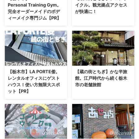
Personal Training Gym。
イクル。観光拠点アクセス
完全オーダーメイドのボデ
が快適に！
ィーメイク専門ジム【PR】
2022/7/19
2022/5/19
【栃木市】LA PORTE倭。
【蔵の街とちぎ】かな半旅
レンタルオフィスにゲスト
館。江戸時代から続く栃木
ハウス！使い方無限大スポ
市の老舗旅館
ット【PR】
2022/4/30
2022/1/23