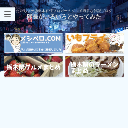
たいちょー@栃木在住ブロガーのグルメ過多な雑記ブログ
隊長がいろいろとやってみた