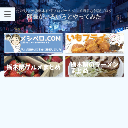
たいちょー@栃木在住ブロガーのグルメ過多な雑記ブログ
隊長がいろいろとやってみた