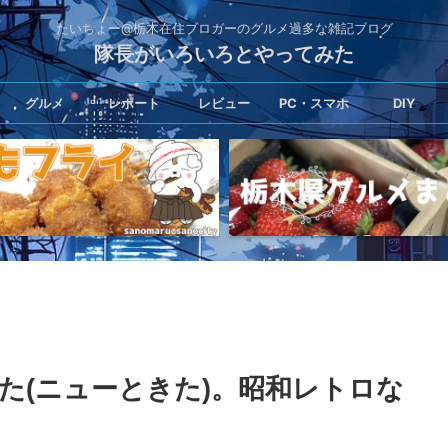
たいちょー@栃木在住ブロガーのグルメ過多な雑記ブログ
隊長がいろいろとやってみた
グルメ
レポート
レビュー
PC・スマホ
DIY
た(ニューときた)。昭和レトロな