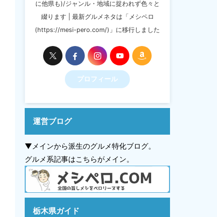
に他県も)/ジャンル・地域に捉われず色々と
綴ります | 最新グルメネタは「メシペロ
(https://mesi-pero.com/)」に移行しました
プロフィール
運営ブログ
▼メインから派生のグルメ特化ブログ。
グルメ系記事はこちらがメイン。
栃木県ガイド