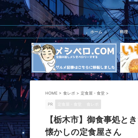
ホーム
料理
HOME
>
食レポ
>
定食屋・食堂
>
PR
定食屋・食堂
食レポ
【栃木市】御食事処とき
懐かしの定食屋さん