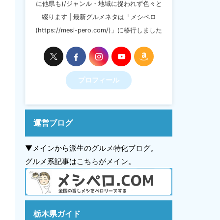
に他県も)/ジャンル・地域に捉われず色々と
綴ります | 最新グルメネタは「メシペロ
(https://mesi-pero.com/)」に移行しました
プロフィール
運営ブログ
▼メインから派生のグルメ特化ブログ。
グルメ系記事はこちらがメイン。
栃木県ガイド