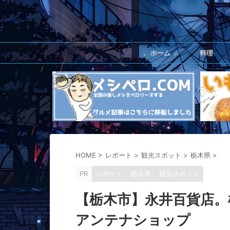
ホーム
料理
HOME
>
レポート
>
観光スポット
>
栃木県
>
PR
レポート
栃木県
観光スポット
【栃木市】永井百貨店。
アンテナショップ