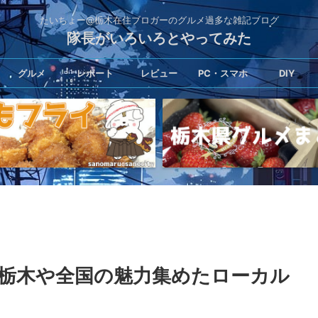
たいちょー@栃木在住ブロガーのグルメ過多な雑記ブログ
隊長がいろいろとやってみた
グルメ
レポート
レビュー
PC・スマホ
DIY
栃木や全国の魅力集めたローカル