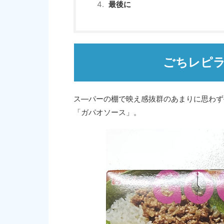
最後に
ごちレピ
ス―パーの棚で映え感抜群のあまりに思わず
「ガパオソース」。