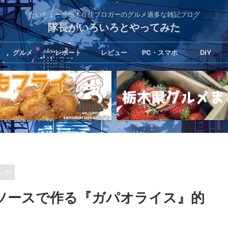
たいちょー@栃木在住ブロガーのグルメ過多な雑記ブログ
隊長がいろいろとやってみた
グルメ
レポート
レビュー
PC・スマホ
DIY
レポ
ソースで作る『ガパオライス』的