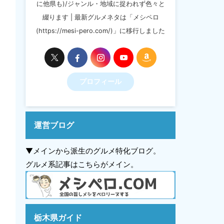
に他県も)/ジャンル・地域に捉われず色々と
綴ります | 最新グルメネタは「メシペロ
(https://mesi-pero.com/)」に移行しました
プロフィール
運営ブログ
▼メインから派生のグルメ特化ブログ。
グルメ系記事はこちらがメイン。
栃木県ガイド