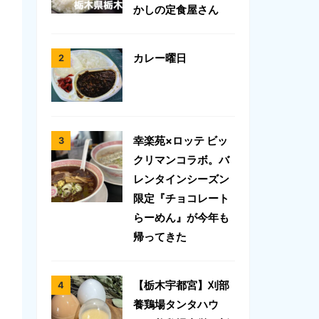
かしの定食屋さん
カレー曜日
幸楽苑×ロッテ ビッ
クリマンコラボ。バ
レンタインシーズン
限定『チョコレート
らーめん』が今年も
帰ってきた
【栃木宇都宮】刈部
養鶏場タンタハウ