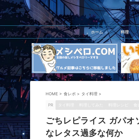
ホーム
料理
HOME
>
食レポ
>
タイ料理
>
PR
タイ料理
料理してみた
料理レシピ
食
ごちレピライス ガパオ
なレタス過多な何か