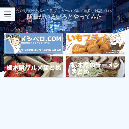
たいちょー@栃木在住ブロガーのグルメ過多な雑記ブログ
隊長がいろいろとやってみた