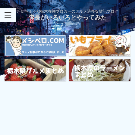
たいちょー@栃木在住ブロガーのグルメ過多な雑記ブログ
隊長がいろいろとやってみた