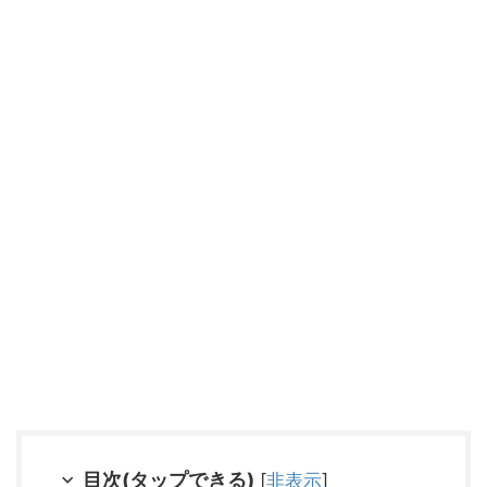
目次(タップできる)
[
非表示
]