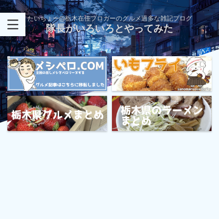
たいちょー@栃木在住ブロガーのグルメ過多な雑記ブログ
隊長がいろいろとやってみた