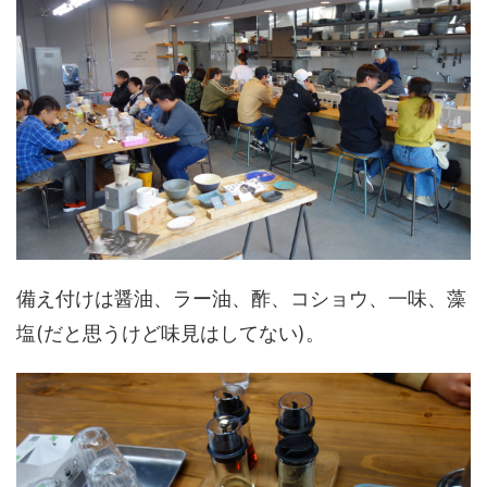
備え付けは醤油、ラー油、酢、コショウ、一味、藻
塩(だと思うけど味見はしてない)。