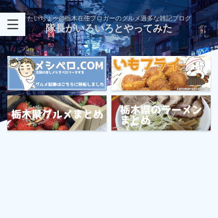
たいちょー@栃木在住ブロガーのグルメ過多な雑記ブログ
隊長がいろいろとやってみた