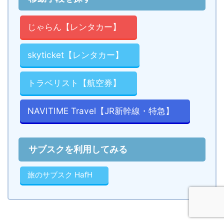
じゃらん【レンタカー】
skyticket【レンタカー】
トラベリスト【航空券】
NAVITIME Travel【JR新幹線・特急】
サブスクを利用してみる
旅のサブスク HafH