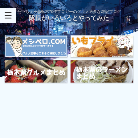
たいちょー@栃木在住ブロガーのグルメ過多な雑記ブログ
隊長がいろいろとやってみた