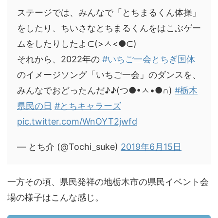
ステージでは、みんなで「とちまるくん体操」
をしたり、ちいさなとちまるくんをはこぶゲー
ムをしたりしたよ⊂(>ㅅ<●⊂)
それから、2022年の
#いちご一会とちぎ国体
のイメージソング「いちご一会」のダンスを、
みんなでおどったんだ♪♪(つ●•ㅅ•●∩)
#栃木
県民の日
#とちキャラーズ
pic.twitter.com/WnOYT2jwfd
— とち介 (@Tochi_suke)
2019年6月15日
一方その頃、県民発祥の地栃木市の県民イベント会
場の様子はこんな感じ。