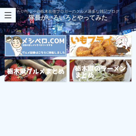
たいちょー@栃木在住ブロガーのグルメ過多な雑記ブログ
隊長がいろいろとやってみた