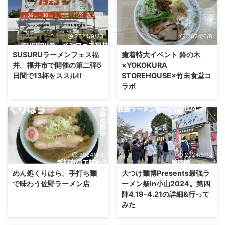
2024/9/23
2024/6/8
SUSURUラーメンフェス福
癒着特大イベント 鈴の木
井。福井市で開催の第二弾5
×YOKOKURA
日間で13杯をススル!!
STOREHOUSE×竹末食堂コ
ラボ
2024/6/1
2024/5/12
めん処くりはら。手打ち麺
大つけ麺博Presents最強ラ
で味わう佐野ラーメン店
ーメン祭in小山2024。第四
陣4.19-4.21の詳細&行って
みた