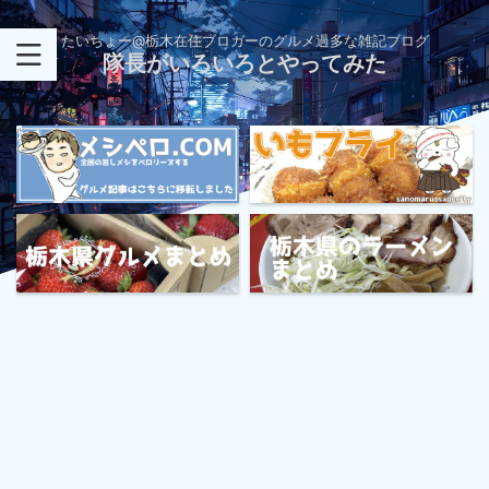
たいちょー@栃木在住ブロガーのグルメ過多な雑記ブログ
隊長がいろいろとやってみた