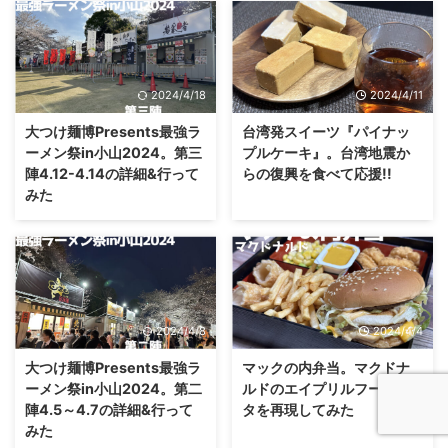
2024/4/18
2024/4/11
大つけ麺博Presents最強ラ
台湾発スイーツ『パイナッ
ーメン祭in小山2024。第三
プルケーキ』。台湾地震か
陣4.12-4.14の詳細&行って
らの復興を食べて応援!!
みた
2024/4/8
2024/4/4
大つけ麺博Presents最強ラ
マックの内弁当。マクドナ
ーメン祭in小山2024。第二
ルドのエイプリルフールネ
陣4.5～4.7の詳細&行って
タを再現してみた
みた