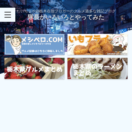
たいちょー@栃木在住ブロガーのグルメ過多な雑記ブログ
隊長がいろいろとやってみた