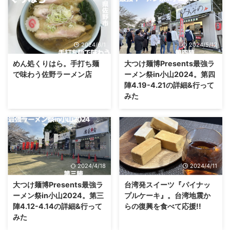
2024/6/1
2024/5/12
めん処くりはら。手打ち麺
大つけ麺博Presents最強ラ
で味わう佐野ラーメン店
ーメン祭in小山2024。第四
陣4.19-4.21の詳細&行って
みた
2024/4/18
2024/4/11
大つけ麺博Presents最強ラ
台湾発スイーツ『パイナッ
ーメン祭in小山2024。第三
プルケーキ』。台湾地震か
陣4.12-4.14の詳細&行って
らの復興を食べて応援!!
みた