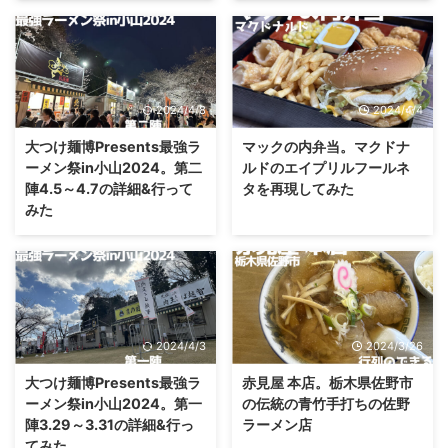
2024/4/8
2024/4/4
大つけ麺博Presents最強ラ
マックの内弁当。マクドナ
ーメン祭in小山2024。第二
ルドのエイプリルフールネ
陣4.5～4.7の詳細&行って
タを再現してみた
みた
2024/4/3
2024/3/26
大つけ麺博Presents最強ラ
赤見屋 本店。栃木県佐野市
ーメン祭in小山2024。第一
の伝統の青竹手打ちの佐野
陣3.29～3.31の詳細&行っ
ラーメン店
てみた