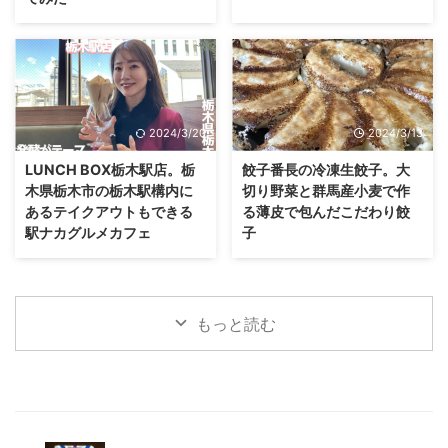
2024/3/20
2024/3/13
LUNCH BOX栃木駅店。栃
餃子番長の冷凍生餃子。大
木県栃木市の栃木駅構内に
切り野菜と群馬産小麦で作
あるテイクアウトもできる
る薄皮で包んだこだわり餃
駅ナカグルメカフェ
子
もっと読む