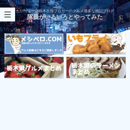
たいちょー@栃木在住ブロガーのグルメ過多な雑記ブログ
隊長がいろいろとやってみた