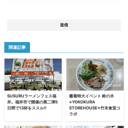
関連記事
2024/9/23
2024/6/8
SUSURUラーメンフェス福
癒着特大イベント 鈴の木
井。福井市で開催の第二弾5
×YOKOKURA
日間で13杯をススル!!
STOREHOUSE×竹末食堂コ
ラボ