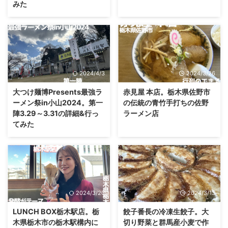
みた
2024/4/3
2024/3/26
大つけ麺博Presents最強ラ
赤見屋 本店。栃木県佐野市
ーメン祭in小山2024。第一
の伝統の青竹手打ちの佐野
陣3.29～3.31の詳細&行っ
ラーメン店
てみた
2024/3/20
2024/3/13
LUNCH BOX栃木駅店。栃
餃子番長の冷凍生餃子。大
木県栃木市の栃木駅構内に
切り野菜と群馬産小麦で作