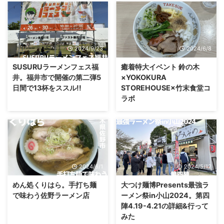
2024/9/23
2024/6/8
SUSURUラーメンフェス福
癒着特大イベント 鈴の木
井。福井市で開催の第二弾5
×YOKOKURA
日間で13杯をススル!!
STOREHOUSE×竹末食堂コ
ラボ
2024/6/1
2024/5/12
めん処くりはら。手打ち麺
大つけ麺博Presents最強ラ
で味わう佐野ラーメン店
ーメン祭in小山2024。第四
陣4.19-4.21の詳細&行って
みた