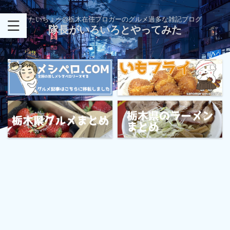
たいちょー@栃木在住ブロガーのグルメ過多な雑記ブログ
隊長がいろいろとやってみた