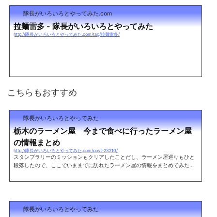
隊長がいろいろとやってみた.com
拉麺雷多 - 隊長がいろいろとやってみた
http://隊長がいろいろとやってみた.com/tag/拉麺雷多/
こちらもおすすめ
隊長がいろいろとやってみた
栃木のラーメン屋 今まで食べに行ったラーメン屋
の情報まとめ
http://隊長がいろいろとやってみた.com/post-23210/
スタンプラリーのミッションもクリアしたことだし、ラーメン屋巡りもひと
段落したので、ここでいままでに訪れたラーメン屋の情報をまとめてみた。
栃木でラーメンを食べる際の参考にでもどうぞ。※順不同 足利市栃木県と群
馬の境に位置する県西にあるエリア。 まだまだラーメン屋として有名なお店
は少ない。立川マシマシ足利総本店レポート住所 栃木県足利市助戸仲町45
6-3 TEL 0284-64-8878 営業時間 11:00～15:00/17:00～20:00 定休日
木曜日麺や 松レポート住所 栃木県足利市伊勢町1-2-1 両毛ビル1F TEL 02
隊長がいろいろとやってみた
84-43-2117 営業...