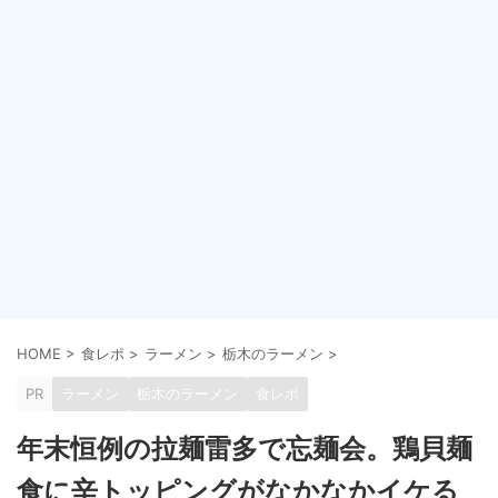
HOME
>
食レポ
>
ラーメン
>
栃木のラーメン
>
PR
ラーメン
栃木のラーメン
食レポ
年末恒例の拉麺雷多で忘麺会。鶏貝麺
食に辛トッピングがなかなかイケる