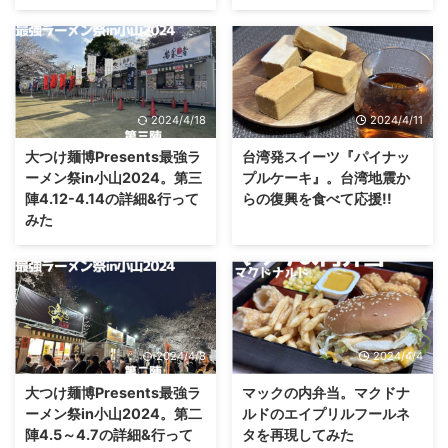
2024/4/18
2024/4/11
大つけ麺博Presents最強ラ
台湾発スイーツ『パイナッ
ーメン祭in小山2024。第三
プルケーキ』。台湾地震か
陣4.12-4.14の詳細&行って
らの復興を食べて応援!!
みた
2024/4/8
2024/4/4
大つけ麺博Presents最強ラ
マックの内弁当。マクドナ
ーメン祭in小山2024。第二
ルドのエイプリルフールネ
陣4.5～4.7の詳細&行って
タを再現してみた