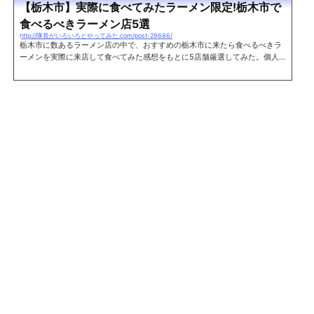
【栃木市】実際に食べてみたラーメン限定!栃木市で
食べるべきラーメン店5選
http://隊長がいろいろとやってみた.com/post-29686/
栃木市に数あるラーメン店の中で、おすすめの栃木市に来たら食べるべきラ
ーメンを実際に来店して食べてみた感想をもとに5店舗厳選してみた。個人
的な好みが反映されているのですべての人に好まれるかどうかはわからない
が、是非一度は食べてみて欲しい。 ※あいうえお順 支那そば蔵之宮これぞ支
那そばといった、動物系のダシとまろやかな醤油の旨味や甘みが絶妙なスー
プ。 パツパツのストレート麺が歯ごたえもよくとてものど越しのよい一杯。
是非、支那そばを食べてみてほしい。関連記事:支那そば蔵之宮に行ってきた
住所 栃木県...