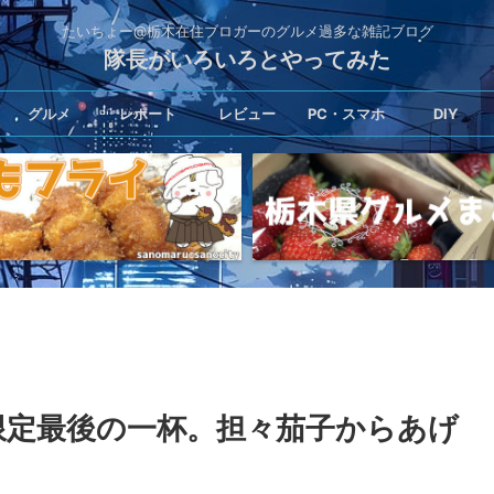
たいちょー@栃木在住ブロガーのグルメ過多な雑記ブログ
隊長がいろいろとやってみた
グルメ
レポート
レビュー
PC・スマホ
DIY
限定最後の一杯。担々茄子からあげ