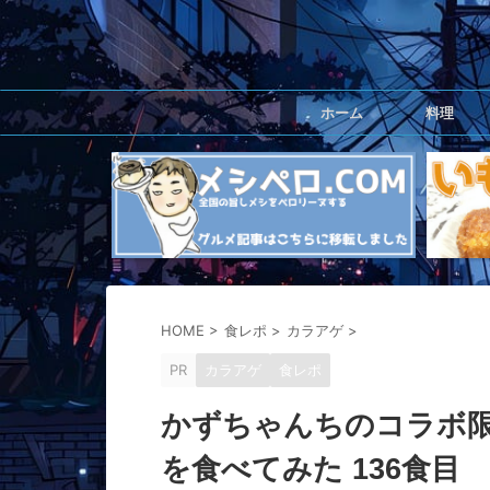
ホーム
料理
HOME
>
食レポ
>
カラアゲ
>
PR
カラアゲ
食レポ
かずちゃんちのコラボ
を食べてみた 136食目