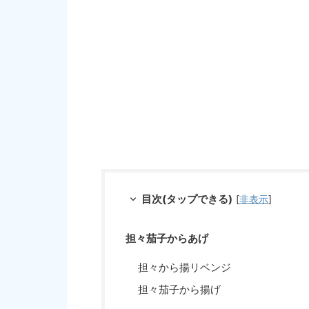
目次(タップできる)
[
非表示
]
担々茄子からあげ
担々から揚リベンジ
担々茄子から揚げ