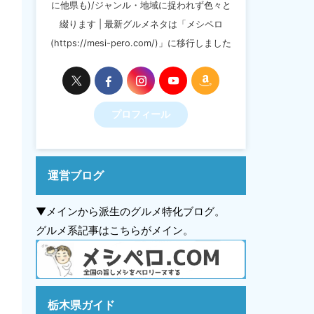
に他県も)/ジャンル・地域に捉われず色々と
綴ります | 最新グルメネタは「メシペロ
(https://mesi-pero.com/)」に移行しました
プロフィール
運営ブログ
▼メインから派生のグルメ特化ブログ。
グルメ系記事はこちらがメイン。
栃木県ガイド