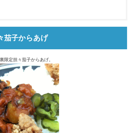
々茄子からあげ
裏限定担々茄子からあげ。