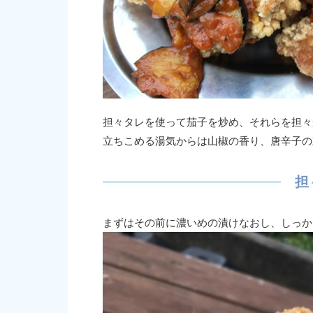
担々タレを使って茄子を炒め、それらを担々
立ちこめる湯気からは山椒の香り、唐辛子の
担
まずはその前に濃いめの漬けなおし、しっか