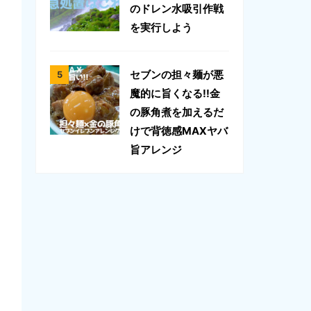
のドレン水吸引作戦
を実行しよう
セブンの担々麺が悪
魔的に旨くなる!!金
の豚角煮を加えるだ
けで背徳感MAXヤバ
旨アレンジ