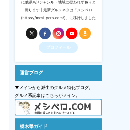
に他県も)/ジャンル・地域に捉われず色々と
綴ります | 最新グルメネタは「メシペロ
(https://mesi-pero.com/)」に移行しました
プロフィール
運営ブログ
▼メインから派生のグルメ特化ブログ。
グルメ系記事はこちらがメイン。
栃木県ガイド