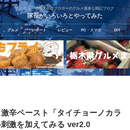
たいちょー@栃木在住ブロガーのグルメ過多な雑記ブログ
隊長がいろいろとやってみた
グルメ
レポート
レビュー
PC・スマホ
DIY
る激辛ペースト「タイチョーノカラ
激を加えてみる ver2.0