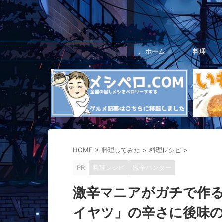
ホーム
料理
HOME
>
料理してみた
>
料理レシピ
>
PR
料理レシピ
激辛ハンター
激辛マニアがガチで作
イヤツ」の辛さに後味の刺