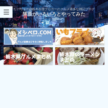
たいちょー@栃木在住ブロガーのグルメ過多な雑記ブログ
隊長がいろいろとやってみた