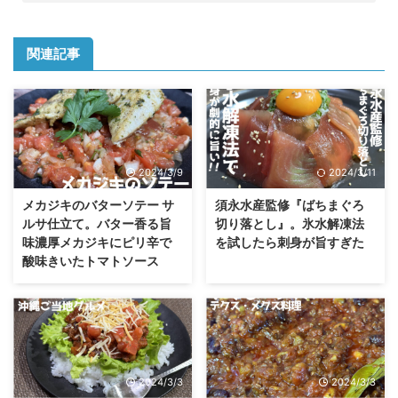
関連記事
2024/3/9
2024/3/11
メカジキのバターソテー サ
須永水産監修『ばちまぐろ
ルサ仕立て。バター香る旨
切り落とし』。氷水解凍法
味濃厚メカジキにピリ辛で
を試したら刺身が旨すぎた
酸味きいたトマトソース
2024/3/3
2024/3/3