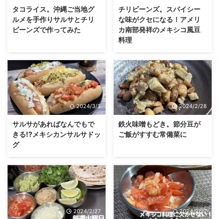
タコライス。沖縄ご当地グ
チリビーンズ。スパイシー
ルメを手作りサルサとチリ
な味がクセになる！アメリ
ビーンズで作ってみた
カ南部発祥のメキシコ風豆
料理
2024/3/3
2024/2/28
サルサがあればなんでもで
鉄火味噌もどき。節分豆が
きる!?メキシカンサルサドッ
ご飯がすすむ常備菜に
グ
2024/2/27
2024/2/27