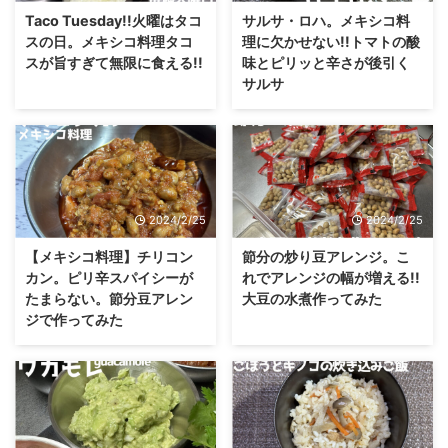
Taco Tuesday!!火曜はタコ
サルサ・ロハ。メキシコ料
スの日。メキシコ料理タコ
理に欠かせない!!トマトの酸
スが旨すぎて無限に食える!!
味とピリッと辛さが後引く
サルサ
2024/2/25
2024/2/25
【メキシコ料理】チリコン
節分の炒り豆アレンジ。こ
カン。ピリ辛スパイシーが
れでアレンジの幅が増える!!
たまらない。節分豆アレン
大豆の水煮作ってみた
ジで作ってみた