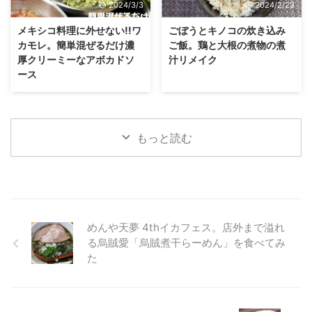
2024/3/3
2024/2/23
メキシコ料理に外せない!!ワ
ごぼうとキノコの炊き込み
カモレ。簡単混ぜるだけ濃
ご飯。鶏と大根の煮物の煮
厚クリーミーなアボカドソ
汁リメイク
ース
もっと読む
めんや天夢 4thイカフェス。店外まで溢れ
る烏賊愛「烏賊煮干らーめん」を食べてみ
た