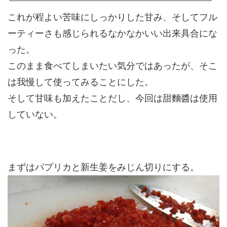
を作ったが、その都度ピクルス液を作るのはとても面倒だ。今回はあらかじ
めピクルス液を自作していつでも準備万端にしようと思い、試作のピクルス
これが程よい苦味にしっかりした甘み、そしてフル
液を作ってみることにした。 自家製ピクルス液今回のピクルス液の材料はこ
んな感じ。 ・酢 200ml ・白ワインビネガー 200ml ・水 300ml ・砂
ーティーさも感じられるなかなかいい出来具合にな
糖 150g ・塩 ...
った。
このまま食べてしまいたい気分ではあったが、そこ
は我慢して使ってみることにした。
そして甘味も加えたことだし、今回は甜麵醬は使用
していない。
まずはパプリカと新生姜をみじん切りにする。