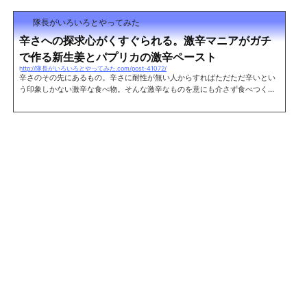
隊長がいろいろとやってみた
辛さへの探求心がくすぐられる。激辛マニアがガチ
で作る新生姜とパプリカの激辛ペースト
http://隊長がいろいろとやってみた.com/post-41072/
辛さのその先にあるもの。辛さに耐性が無い人からすればただただ辛いとい
う印象しかない激辛な食べ物。そんな激辛なものを意にも介さず食べつくし
てしまう激辛マニアはただ辛いものを求めているわけではない。その辛さの
先、辛さの向こう側にある美味さを追い求め、その真理に辿り着きたいそう
願い激辛なものを食べる。その辛さの向こう側の縁に一度でも触れたもの
は、その至高の味を夢見てその先を求めてやまない。そんな激辛マニアだか
らこそ一度はやるであろう、汎用性の高い激辛ペーストの自作。今回ついに
その禁断の果実に手を出...