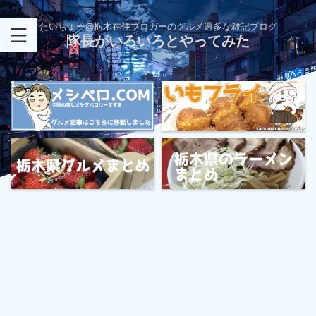
たいちょー@栃木在住ブロガーのグルメ過多な雑記ブログ
隊長がいろいろとやってみた