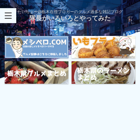
たいちょー@栃木在住ブロガーのグルメ過多な雑記ブログ
隊長がいろいろとやってみた