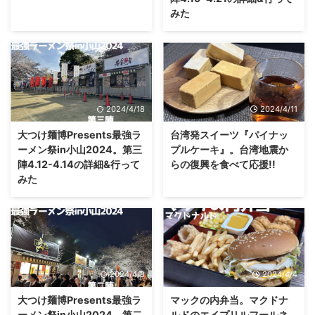
みた
2024/4/18
2024/4/11
大つけ麺博Presents最強ラ
台湾発スイーツ『パイナッ
ーメン祭in小山2024。第三
プルケーキ』。台湾地震か
陣4.12-4.14の詳細&行って
らの復興を食べて応援!!
みた
2024/4/8
2024/4/4
大つけ麺博Presents最強ラ
マックの内弁当。マクドナ
ーメン祭in小山2024。第二
ルドのエイプリルフールネ