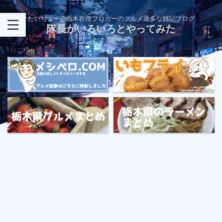
たいちょー@栃木在住ブロガーのグルメ過多な雑記ブログ
隊長がいろいろとやってみた