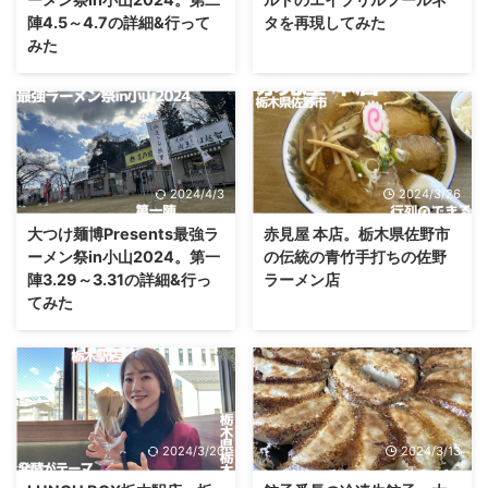
陣4.5～4.7の詳細&行って
タを再現してみた
みた
2024/4/3
2024/3/26
大つけ麺博Presents最強ラ
赤見屋 本店。栃木県佐野市
ーメン祭in小山2024。第一
の伝統の青竹手打ちの佐野
陣3.29～3.31の詳細&行っ
ラーメン店
てみた
2024/3/20
2024/3/13