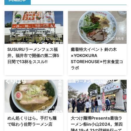
2024/9/23
2024/6/8
SUSURUラーメンフェス福
癒着特大イベント 鈴の木
井。福井市で開催の第二弾5
×YOKOKURA
日間で13杯をススル!!
STOREHOUSE×竹末食堂コ
ラボ
2024/6/1
2024/5/12
めん処くりはら。手打ち麺
大つけ麺博Presents最強ラ
で味わう佐野ラーメン店
ーメン祭in小山2024。第四
陣4.19-4.21の詳細&行って