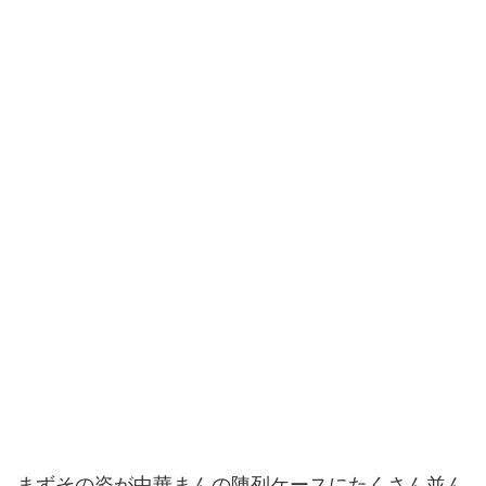
まずその姿が中華まんの陳列ケースにたくさん並ん