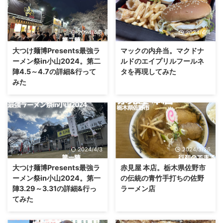
2024/4/8
2024/4/4
大つけ麺博Presents最強ラ
マックの内弁当。マクドナ
ーメン祭in小山2024。第二
ルドのエイプリルフールネ
陣4.5～4.7の詳細&行って
タを再現してみた
みた
2024/4/3
2024/3/26
大つけ麺博Presents最強ラ
赤見屋 本店。栃木県佐野市
ーメン祭in小山2024。第一
の伝統の青竹手打ちの佐野
陣3.29～3.31の詳細&行っ
ラーメン店
てみた