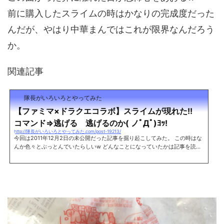
前に購入したスライムの時はかなりの完成度だった
んだが、やはり中華まんではこれが限界なんだろう
か。
関連記事
隊長がいろいろとやってみた
【ファミマ×ドラクエコラボ】スライムが現れた!!
コマンド⇒逃げる 逃げるのか( ノﾟДﾟ)ﾖｯ!
http://隊長がいろいろとやってみた.com/post-19213/
今回は2011年12月2日の未公開だった記事を掘り起こしてみた。 この時はな
んか色々とぶっとんでいたらしいw どんなことになっていたかは記事を読ん
でもらえれば早いのではないだろうか。 なんとなく、仕事の帰りにファミマ
に寄り道をしてみた。 お店に入るやいなや、もう一瞬にしてそこに釘付けに
なったね。 それは何かというと。 スライム肉まんとなっ!? これは是非とも
捕獲しなくては!! ということで、店員さんに聞いてみたら在庫も含めて品切
れらしい(´・ω・｀) やっぱこの手のやつはそうなっちゃうよねー だが、そこ
で諦めな...