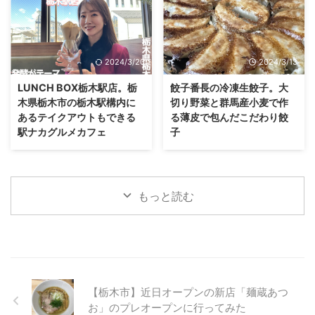
2024/3/20
2024/3/13
LUNCH BOX栃木駅店。栃
餃子番長の冷凍生餃子。大
木県栃木市の栃木駅構内に
切り野菜と群馬産小麦で作
あるテイクアウトもできる
る薄皮で包んだこだわり餃
駅ナカグルメカフェ
子
もっと読む
【栃木市】近日オープンの新店「麺蔵あつ
お」のプレオープンに行ってみた