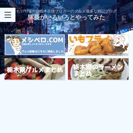
たいちょー@栃木在住ブロガーのグルメ過多な雑記ブログ
隊長がいろいろとやってみた