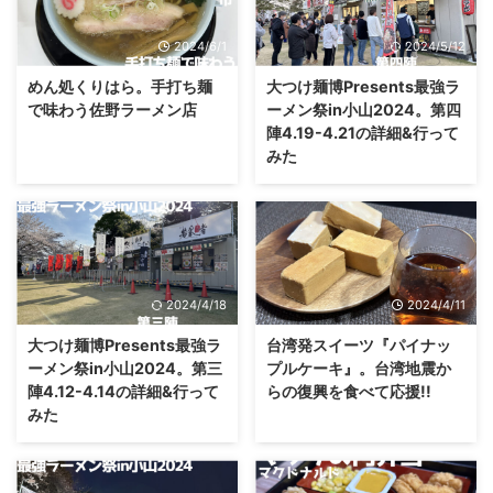
2024/6/1
2024/5/12
めん処くりはら。手打ち麺
大つけ麺博Presents最強ラ
で味わう佐野ラーメン店
ーメン祭in小山2024。第四
陣4.19-4.21の詳細&行って
みた
2024/4/18
2024/4/11
大つけ麺博Presents最強ラ
台湾発スイーツ『パイナッ
ーメン祭in小山2024。第三
プルケーキ』。台湾地震か
陣4.12-4.14の詳細&行って
らの復興を食べて応援!!
みた