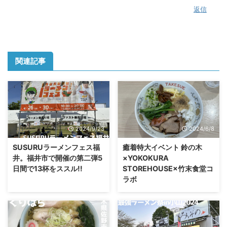
返信
関連記事
2024/9/23
2024/6/8
SUSURUラーメンフェス福
癒着特大イベント 鈴の木
井。福井市で開催の第二弾5
×YOKOKURA
日間で13杯をススル!!
STOREHOUSE×竹末食堂コ
ラボ