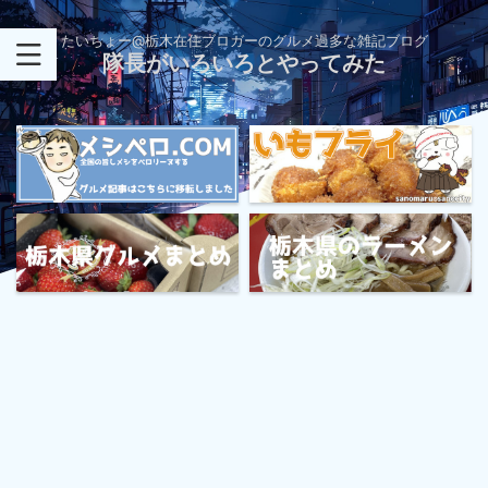
たいちょー@栃木在住ブロガーのグルメ過多な雑記ブログ
隊長がいろいろとやってみた