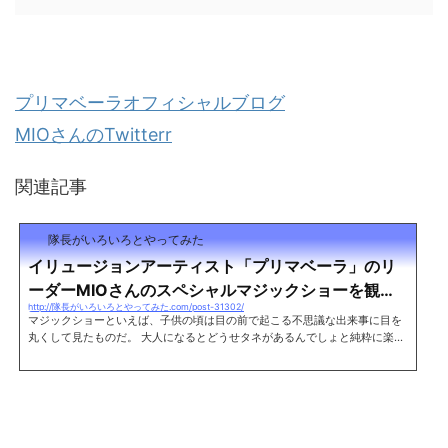
プリマベーラオフィシャルブログ
MIOさんのTwitterr
関連記事
隊長がいろいろとやってみた
イリュージョンアーティスト「プリマベーラ」のリ
ーダーMIOさんのスペシャルマジックショーを観て
http://隊長がいろいろとやってみた.com/post-31302/
きた
マジックショーといえば、子供の頃は目の前で起こる不思議な出来事に目を
丸くして見たものだ。 大人になるとどうせタネがあるんでしょと純粋に楽し
めなくなってしまうのもお約束。 テレビ越しには見たことがあるが、実際に
目の前で見たことは一度もなかった。そんな時に偶然twitterで見かけたの
が、プリマーベラというガールズイリュージョングループのリーダーを務め
るMIOさんだ。しかも宇都宮のベルモールで5月22日に13時と15時の2回の
ソロステージがあるという。 これは初生でマジックショーを観られるチャン
スだ!!ということで宇...