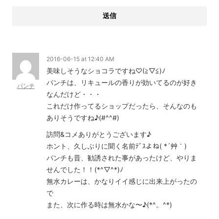
2016-06-15 at 12:40 AM
美味しそうなショコラですね♡(≧▽≦)ﾉ
パンチは、リキュールの香りが効いてるのが好き
パンチ
なんだけど・・・
これだけ作ってるショップだったら、そんなのも
ありそうですね♪(#^^#)
訪問&コメありがとうございます♪
ホント、久しぶりに聞く名前ﾃﾞｽよね( *´艸｀)
パンチも昔、勧誘された事があったけど、やりま
せんでした！！(*^▽^*)ﾉ
無水カレーは、かなりイイ感じに出来上がったの
で
また、次に作る時は無水かな〜♪(*^。^*)