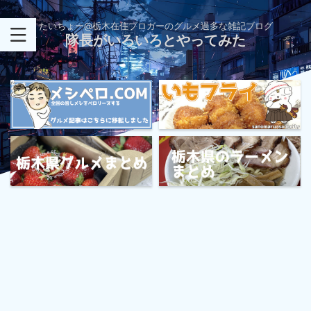
たいちょー@栃木在住ブロガーのグルメ過多な雑記ブログ
隊長がいろいろとやってみた