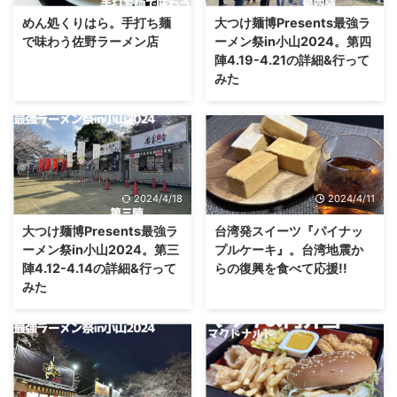
めん処くりはら。手打ち麺
大つけ麺博Presents最強ラ
で味わう佐野ラーメン店
ーメン祭in小山2024。第四
陣4.19-4.21の詳細&行って
みた
2024/4/18
2024/4/11
大つけ麺博Presents最強ラ
台湾発スイーツ『パイナッ
ーメン祭in小山2024。第三
プルケーキ』。台湾地震か
陣4.12-4.14の詳細&行って
らの復興を食べて応援!!
みた