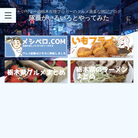
たいちょー@栃木在住ブロガーのグルメ過多な雑記ブログ
隊長がいろいろとやってみた