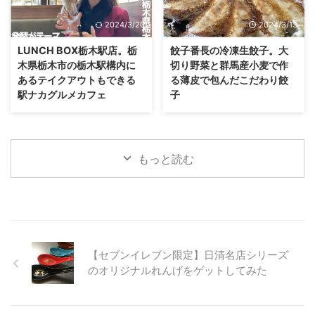
2024/3/20
2024/3/13
LUNCH BOX栃木駅店。栃
餃子番長の冷凍生餃子。大
木県栃木市の栃木駅構内に
切り野菜と群馬産小麦で作
あるテイクアウトもできる
る薄皮で包んだこだわり餃
駅ナカグルメカフェ
子
もっと読む
【セブンイレブン限定】日清名店シリーズ
のオリジナルれんげをゲットしてみた