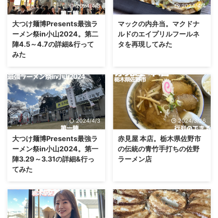
2024/4/8
2024/4/4
大つけ麺博Presents最強ラ
マックの内弁当。マクドナ
ーメン祭in小山2024。第二
ルドのエイプリルフールネ
陣4.5～4.7の詳細&行って
タを再現してみた
みた
2024/4/3
2024/3/26
大つけ麺博Presents最強ラ
赤見屋 本店。栃木県佐野市
ーメン祭in小山2024。第一
の伝統の青竹手打ちの佐野
陣3.29～3.31の詳細&行っ
ラーメン店
てみた