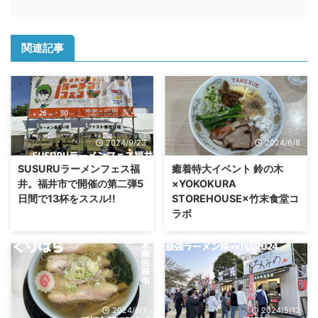
関連記事
2024/9/23
2024/6/8
SUSURUラーメンフェス福
癒着特大イベント 鈴の木
井。福井市で開催の第二弾5
×YOKOKURA
日間で13杯をススル!!
STOREHOUSE×竹末食堂コ
ラボ
2024/6/1
2024/5/12